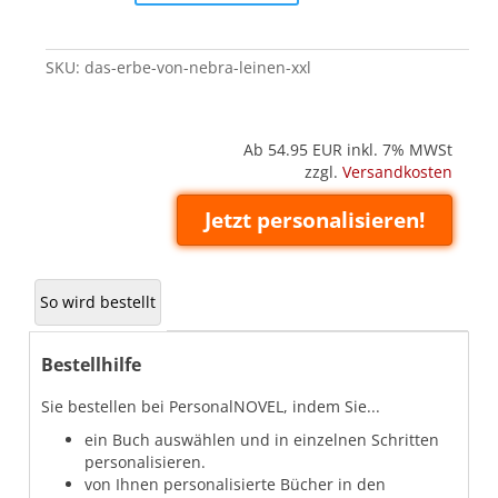
von
Nebra
(Leinen
SKU:
das-erbe-von-nebra-leinen-xxl
XXL)
quantity
Ab 54.95
EUR inkl. 7% MWSt
zzgl.
Versandkosten
Jetzt personalisieren!
So wird bestellt
Bestellhilfe
Sie bestellen bei PersonalNOVEL, indem Sie...
ein Buch auswählen und in einzelnen Schritten
personalisieren.
von Ihnen personalisierte Bücher in den