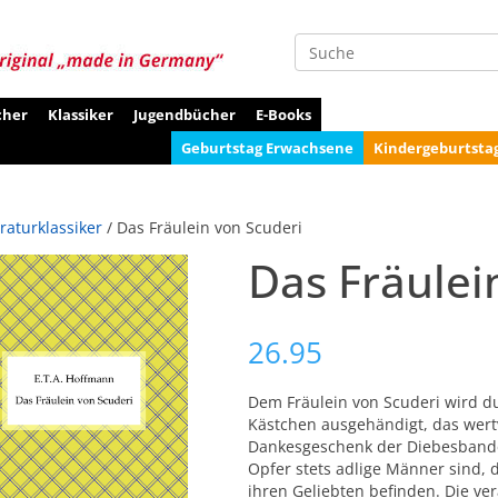
Suche
cher
Klassiker
Jugendbücher
E-Books
Geburtstag Erwachsene
Kindergeburtsta
eraturklassiker
/ Das Fräulein von Scuderi
Das Fräulei
26.95
Dem Fräulein von Scuderi wird d
Kästchen ausgehändigt, das wertv
Dankesgeschenk der Diebesbande, 
Opfer stets adlige Männer sind,
ihren Geliebten befinden. Die ve