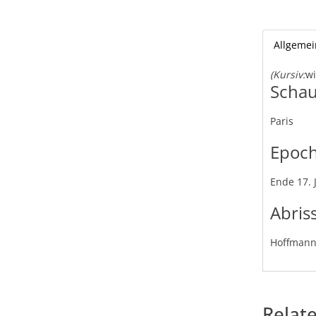
Allgemei
(Kursiv:
wi
Schau
Paris
Epoc
Ende 17.
Abris
Hoffmann
Relat