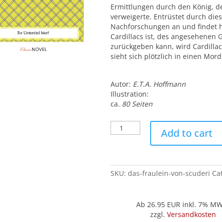
Ermittlungen durch den König, de
verweigerte. Entrüstet durch dies
Nachforschungen an und findet 
Cardillacs ist, des angesehenen
zurückgeben kann, wird Cardillac
sieht sich plötzlich in einen Mordf
Autor:
E.T.A. Hoffmann
Illustration:
ca.
80 Seiten
Das
Add to cart
Fräulein
von
Scuderi
quantity
SKU:
das-fraulein-von-scuderi
Ca
Ab 26.95
EUR inkl. 7% M
zzgl.
Versandkosten