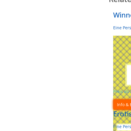
Winne
Eine Per
Preis ab
Info & 
Eroti
Eine Per