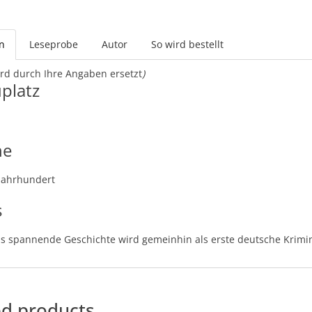
n
Leseprobe
Autor
So wird bestellt
rd durch Ihre Angaben ersetzt
)
platz
he
 Jahrhundert
s
s spannende Geschichte wird gemeinhin als erste deutsche Krimi
ed products