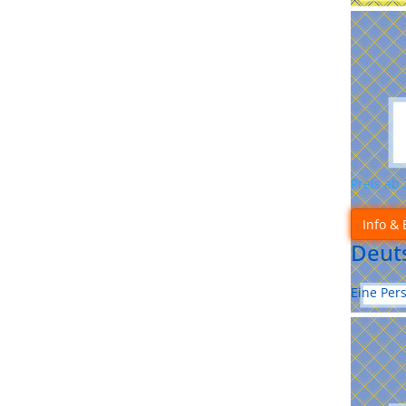
Preis ab
Info & 
Deut
Eine Per