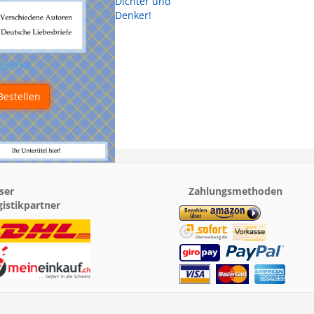
Dichter und
Denker!
26.95
€
Bestellen
ser
Zahlungsmethoden
gistikpartner