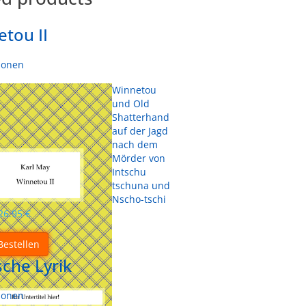
tou II
sonen
Winnetou
und Old
Shatterhand
auf der Jagd
nach dem
Mörder von
Intschu
tschuna und
Nscho-tschi
26.95
€
Bestellen
sche Lyrik
sonen