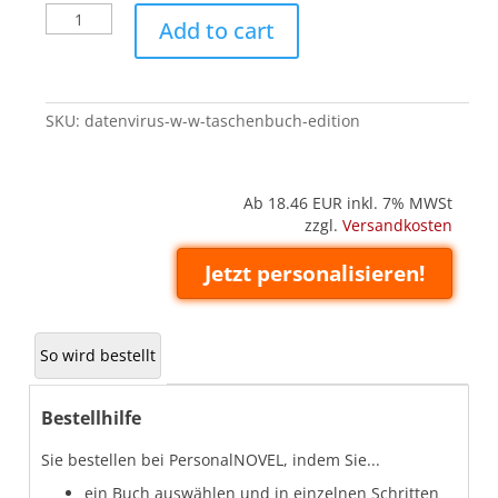
Datenvirus
Add to cart
W
-
W
(Taschenbuch
SKU:
datenvirus-w-w-taschenbuch-edition
'Edition')
quantity
Ab 18.46
EUR inkl. 7% MWSt
zzgl.
Versandkosten
Jetzt personalisieren!
So wird bestellt
Bestellhilfe
Sie bestellen bei PersonalNOVEL, indem Sie...
ein Buch auswählen und in einzelnen Schritten