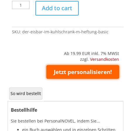
Der
Add to cart
Eisbär
im
Kühlschrank
-
SKU:
der-eisbar-im-kuhlschrank-m-heftung-basic
M
(Heftung
'Basic')
quantity
Ab 19.99
EUR inkl. 7% MWSt
zzgl.
Versandkosten
Jetzt personalisieren!
So wird bestellt
Bestellhilfe
Sie bestellen bei PersonalNOVEL, indem Sie...
ein Buch auswählen und in einzelnen Schritten