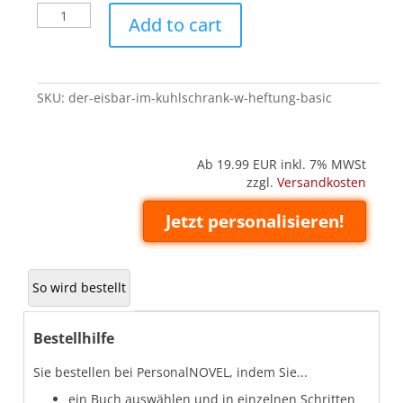
Der
Add to cart
Eisbär
im
Kühlschrank
-
SKU:
der-eisbar-im-kuhlschrank-w-heftung-basic
W
(Heftung
'Basic')
quantity
Ab 19.99
EUR inkl. 7% MWSt
zzgl.
Versandkosten
Jetzt personalisieren!
So wird bestellt
Bestellhilfe
Sie bestellen bei PersonalNOVEL, indem Sie...
ein Buch auswählen und in einzelnen Schritten