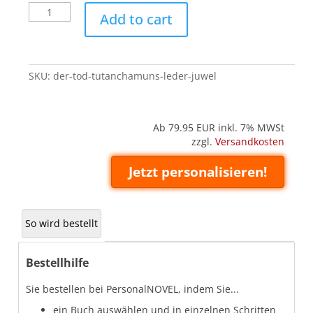
Der
Add to cart
Tod
Tutanchamuns
(Leder
'Juwel')
SKU:
der-tod-tutanchamuns-leder-juwel
quantity
Ab 79.95
EUR inkl. 7% MWSt
zzgl.
Versandkosten
Jetzt personalisieren!
So wird bestellt
Bestellhilfe
Sie bestellen bei PersonalNOVEL, indem Sie...
ein Buch auswählen und in einzelnen Schritten