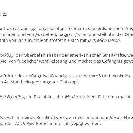
nge:
e attraktive, aber geltungssüchtige Tochter des amerikanischen Pr
enommen und von
Jim
befreit; baggert
Jim
an und stellt ihn der Öffe
hin von ihr zurückzieht, tröstet sie sich mit
Jack Michaelson
.
orkbay
, der Oberbefehlshaber der amerikanischen Streitkräfte, w
t viel von friedlicher Konfliktlösung und möchte das Gefängnis ge
 Anführer des Gefängnisaufstands; ca. 2 Meter groß und muskulös.
m Aufstand; ein gedrungener Glatzkopf.
ied Freudlos
, ein Psychiater, der
Mokk
zu seinem Patienten macht, 
.
Burns
, Leiter eines Kernkraftwerks, zu dessen Jubiläum
Jim
als Ehre
mander
Wirdnikks
' Befehl in die Luft gejagt werden.