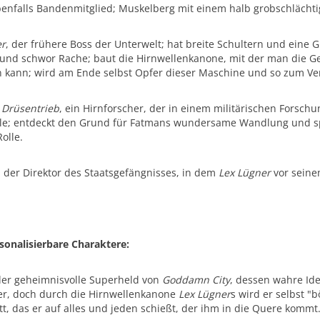
benfalls Bandenmitglied; Muskelberg mit einem halb grobschlächtige
er
, der frühere Boss der Unterwelt; hat breite Schultern und eine 
und schwor Rache; baut die Hirnwellenkanone, mit der man die Ge
 kann; wird am Ende selbst Opfer dieser Maschine und so zum Ve
r
Drüsentrieb
, ein Hirnforscher, der in einem militärischen Forschun
lle; entdeckt den Grund für Fatmans wundersame Wandlung und sp
olle.
, der Direktor des Staatsgefängnisses, in dem
Lex Lügner
vor seinem
sonalisierbare Charaktere:
der geheimnisvolle Superheld von
Goddamn City
, dessen wahre Iden
er, doch durch die Hirnwellenkanone
Lex Lügner
s wird er selbst 
tt, das er auf alles und jeden schießt, der ihm in die Quere kommt