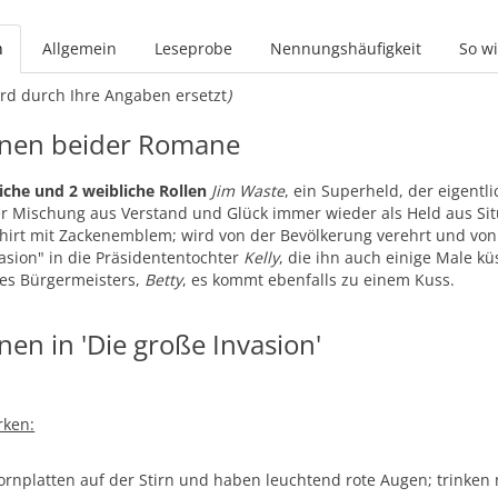
n
Allgemein
Leseprobe
Nennungshäufigkeit
So wi
rd durch Ihre Angaben ersetzt
)
nen beider Romane
che und 2 weibliche Rollen
Jim Waste
, ein Superheld, der eigentl
r Mischung aus Verstand und Glück immer wieder als Held aus Situ
hirt mit Zackenemblem; wird von der Bevölkerung verehrt und von
asion" in die Präsidententochter
Kelly
, die ihn auch einige Male küs
des Bürgermeisters,
Betty
, es kommt ebenfalls zu einem Kuss.
nen in 'Die große Invasion'
rken:
ornplatten auf der Stirn und haben leuchtend rote Augen; trinken