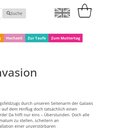
Suche
g
Hochzeit
Zur Taufe
Zum Muttertag
nvasion
gsfeldzugs durch unseren Seitenarm der Galaxis
e auf dem Hinflug doch tatsächlich einen
de! Da hilft nur eins – Überstunden. Doch alle
matum zu stellen, scheitern an
allation einer unzerstörbaren