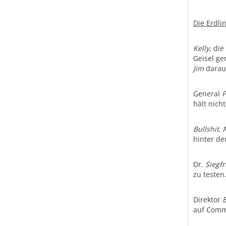
Die Erdli
Kelly
, di
Geisel g
Jim
darauf
General
P
hält nich
Bullshit
,
hinter de
Dr.
Siegfr
zu testen
Direktor
auf Com