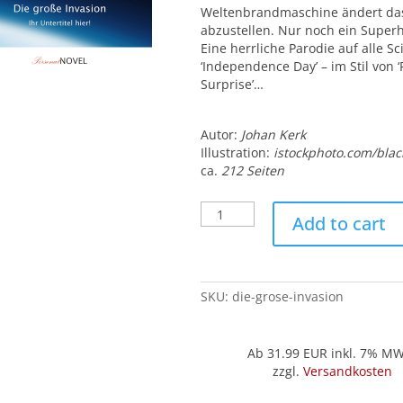
Weltenbrandmaschine ändert das.
abzustellen. Nur noch ein Superh
Eine herrliche Parodie auf alle Sc
‘Independence Day’ – im Stil von ‘
Surprise’…
Autor:
Johan Kerk
Illustration:
istockphoto.com/blac
ca.
212 Seiten
Die
Add to cart
große
Invasion
quantity
SKU:
die-grose-invasion
Ab 31.99
EUR inkl. 7% M
zzgl.
Versandkosten