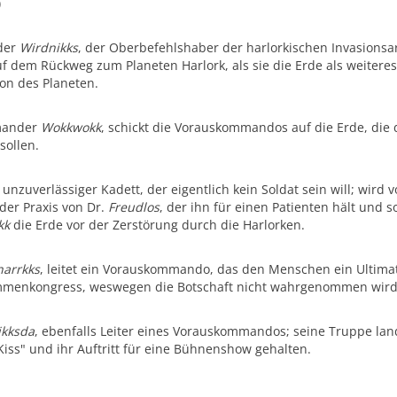
)
der
Wirdnikks
, der Oberbefehlshaber der harlorkischen Invasionsar
uf dem Rückweg zum Planeten Harlork, als sie die Erde als weiteres 
ion des Planeten.
mander
Wokkwokk
, schickt die Vorauskommandos auf die Erde, die
sollen.
n unzuverlässiger Kadett, der eigentlich kein Soldat sein will; wird 
 der Praxis von Dr.
Freudlos
, der ihn für einen Patienten hält und s
kk
die Erde vor der Zerstörung durch die Harlorken.
narrkks
, leitet ein Vorauskommando, das den Menschen ein Ultimat
menkongress, weswegen die Botschaft nicht wahrgenommen wird; 
ikksda
, ebenfalls Leiter eines Vorauskommandos; seine Truppe lan
iss" und ihr Auftritt für eine Bühnenshow gehalten.