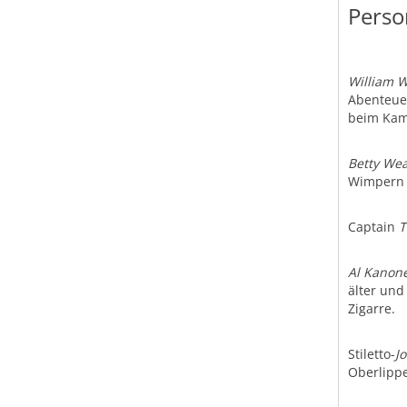
Perso
William 
Abenteuer
beim Kam
Betty We
Wimpern
Captain
T
Al Kanon
älter und
Zigarre.
Stiletto-
J
Oberlippe