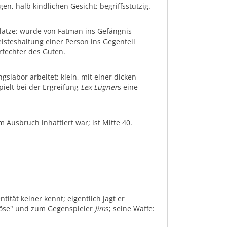
n, halb kindlichen Gesicht; begriffsstutzig.
Glatze; wurde von Fatman ins Gefängnis
isteshaltung einer Person ins Gegenteil
rfechter des Guten.
gslabor arbeitet; klein, mit einer dicken
ielt bei der Ergreifung
Lex Lügner
s eine
 Ausbruch inhaftiert war; ist Mitte 40.
tität keiner kennt; eigentlich jagt er
"böse" und zum Gegenspieler
Jim
s; seine Waffe:
.