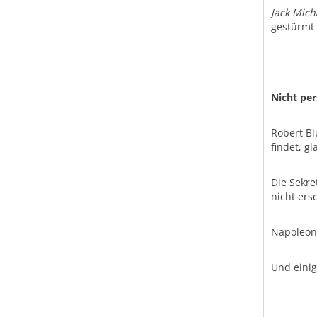
Jack Mich
gestürmt
Nicht per
Robert Bl
findet, g
Die Sekre
nicht ers
Napoleon,
Und eini