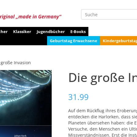
Suche
cher
Klassiker
Jugendbücher
E-Books
Geburtstag Erwachsene
Kindergeburtsta
 große Invasion
Die große I
31.99
Auf dem Rückflug ihres Eroberun
entdecken die Harlorken, dass si
Planeten übersehen haben: die Er
Versuche, den Menschen ein Ulti
Missverständnissen. Erst die Inst