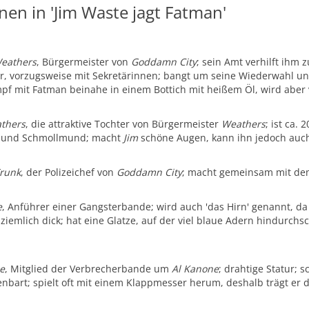
nen in 'Jim Waste jagt Fatman'
Weathers
, Bürgermeister von
Goddamn City
; sein Amt verhilft ih
, vorzugsweise mit Sekretärinnen; bangt um seine Wiederwahl und
pf mit Fatman beinahe in einem Bottich mit heißem Öl, wird aber
athers
, die attraktive Tochter von Bürgermeister
Weathers
; ist ca.
 und Schmollmund; macht
Jim
schöne Augen, kann ihn jedoch auch
runk
, der Polizeichef von
Goddamn City
; macht gemeinsam mit de
e
, Anführer einer Gangsterbande; wird auch 'das Hirn' genannt, da
 ziemlich dick; hat eine Glatze, auf der viel blaue Adern hindurc
oe
, Mitglied der Verbrecherbande um
Al Kanone
; drahtige Statur;
nbart; spielt oft mit einem Klappmesser herum, deshalb trägt er d