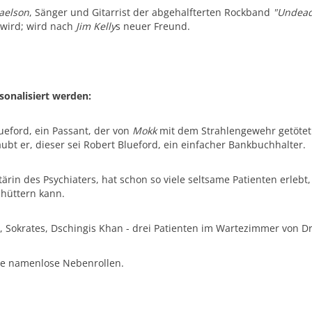
aelson
, Sänger und Gitarrist der abgehalfterten Rockband
"Undea
 wird; wird nach
Jim
Kelly
s neuer Freund.
sonalisiert werden:
ueford, ein Passant, der von
Mokk
mit dem Strahlengewehr getötet 
laubt er, dieser sei Robert Blueford, ein einfacher Bankbuchhalter.
tärin des Psychiaters, hat schon so viele seltsame Patienten erlebt
chüttern kann.
 Sokrates, Dschingis Khan - drei Patienten im Wartezimmer von D
ge namenlose Nebenrollen.