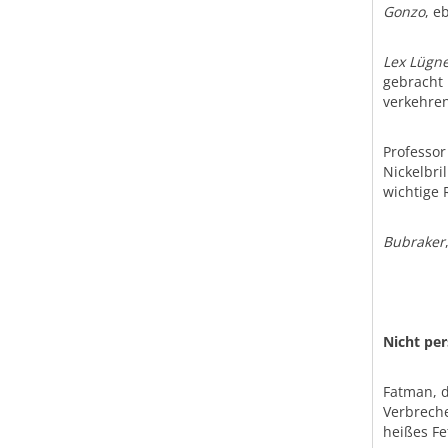
Gonzo
, e
Lex Lügn
gebracht 
verkehren
Professo
Nickelbri
wichtige R
Bubraker
Nicht per
Fatman, 
Verbrech
heißes Fe