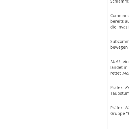
Schlamm
Comman
bereits a
die Invas
Subcom
bewegen 
Mokk
, ei
landet in
rettet
Mo
Präfekt
K
Taubstum
Präfekt
N
Gruppe "K