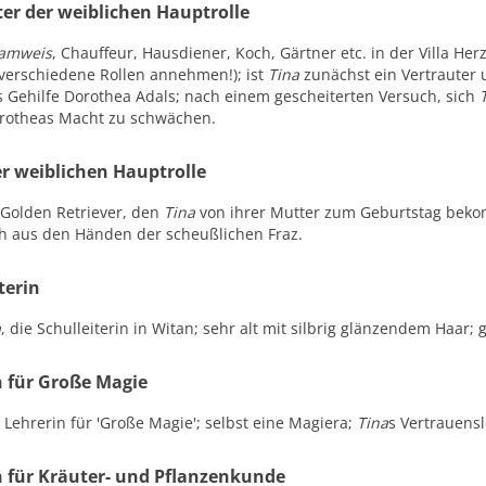
ter der weiblichen Hauptrolle
amweis
, Chauffeur, Hausdiener, Koch, Gärtner etc. in der Villa He
verschiedene Rollen annehmen!); ist
Tina
zunächst ein Vertrauter 
s Gehilfe Dorothea Adals; nach einem gescheiterten Versuch, sich
orotheas Macht zu schwächen.
r weiblichen Hauptrolle
n Golden Retriever, den
Tina
von ihrer Mutter zum Geburtstag bekomm
ch aus den Händen der scheußlichen Fraz.
terin
a
, die Schulleiterin in Witan; sehr alt mit silbrig glänzendem Haar;
n für Große Magie
, Lehrerin für 'Große Magie'; selbst eine Magiera;
Tina
s Vertrauensl
n für Kräuter- und Pflanzenkunde