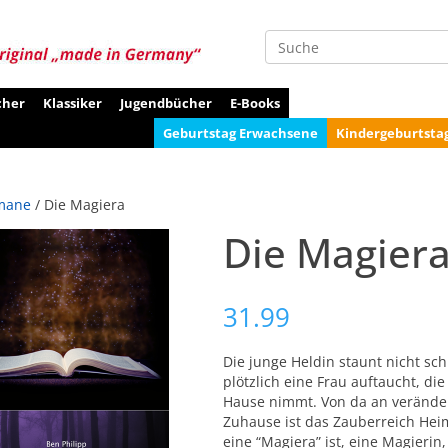
Suche
cher
Klassiker
Jugendbücher
E-Books
Geburtstag Erwachsene
Kindergeburtsta
mane
/ Die Magiera
Die Magier
31.99
Die junge Heldin staunt nicht sch
plötzlich eine Frau auftaucht, di
Hause nimmt. Von da an veränder
Zuhause ist das Zauberreich Heimla
eine “Magiera” ist, eine Magierin,