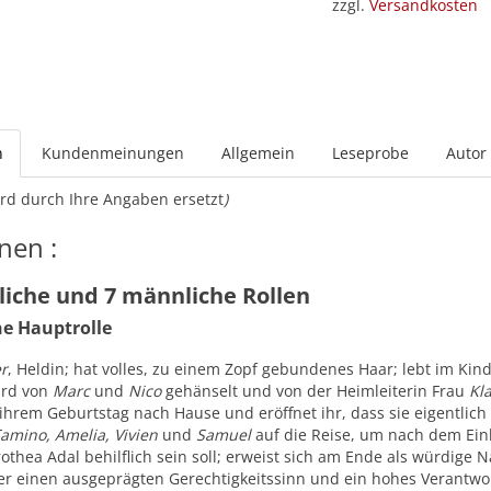
zzgl.
Versandkosten
n
Kundenmeinungen
Allgemein
Leseprobe
Autor
rd durch Ihre Angaben ersetzt
)
nen :
liche und 7 männliche Rollen
he Hauptrolle
er
, Heldin; hat volles, zu einem Zopf gebundenes Haar; lebt im Ki
ird von
Marc
und
Nico
gehänselt und von der Heimleiterin Frau
Kl
ihrem Geburtstag nach Hause und eröffnet ihr, dass sie eigentlic
amino, Amelia, Vivien
und
Samuel
auf die Reise, um nach dem Ein
othea Adal behilflich sein soll; erweist sich am Ende als würdige N
er einen ausgeprägten Gerechtigkeitssinn und ein hohes Verantwo