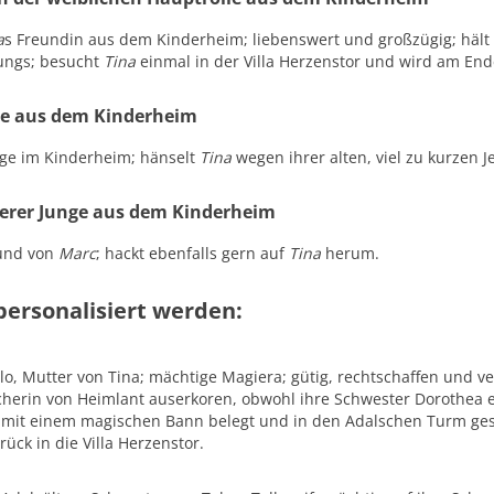
a
s Freundin aus dem Kinderheim; liebenswert und großzügig; häl
Jungs; besucht
Tina
einmal in der Villa Herzenstor und wird am End
ge aus dem Kinderheim
nge im Kinderheim; hänselt
Tina
wegen ihrer alten, viel zu kurzen J
terer Junge aus dem Kinderheim
eund von
Marc
; hackt ebenfalls gern auf
Tina
herum.
personalisiert werden:
lo, Mutter von Tina; mächtige Magiera; gütig, rechtschaffen und 
cherin von Heimlant auserkoren, obwohl ihre Schwester Dorothea eig
mit einem magischen Bann belegt und in den Adalschen Turm gesp
rück in die Villa Herzenstor.