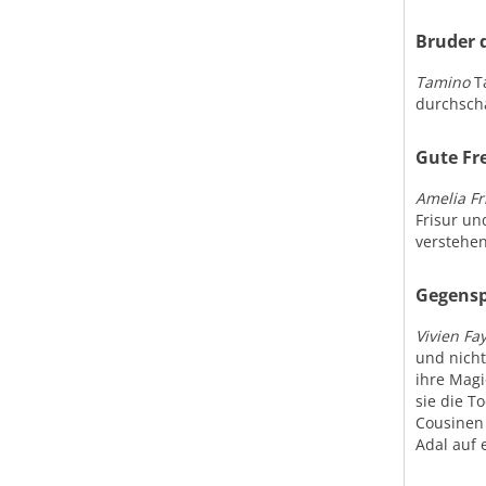
Bruder 
Tamino
Ta
durchscha
Gute Fr
Amelia Fr
Frisur un
verstehen
Gegensp
Vivien Fa
und nicht
ihre Magi
sie die T
Cousinen 
Adal auf 