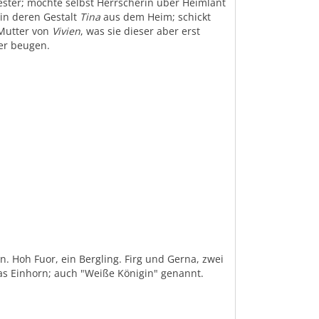
wester; möchte selbst Herrscherin über Heimlant
in deren Gestalt
Tina
aus dem Heim; schickt
 Mutter von
Vivien
, was sie dieser aber erst
ter beugen.
 Hoh Fuor, ein Bergling. Firg und Gerna, zwei
das Einhorn; auch "Weiße Königin" genannt.