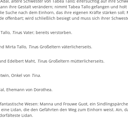
Adal, ältere Schwester von Tabea Tallo; eifersüchtig auf ihre Sch
ann ihre Gestalt verändern; nimmt Tabea Tallo gefangen und holt 
ie Suche nach dem Einhorn, das ihre eigenen Kräfte stärken soll;
e offenbart; wird schließlich besiegt und muss sich ihrer Schwes
Tallo,
Tina
s Vater; bereits verstorben.
d Mirta Tallo,
Tina
s Großeltern väterlicherseits.
und Edelbert Maht,
Tina
s Großeltern mütterlicherseits.
utwin, Onkel von
Tina
.
dal, Ehemann von Dorothea.
fantastische Wesen: Manna und Frouwe Guot, ein Sindlingspärchen.
i, eine Lidan, die den Gefährten den Weg zum Einhorn weist. Ain, 
dorfälteste Lidan.