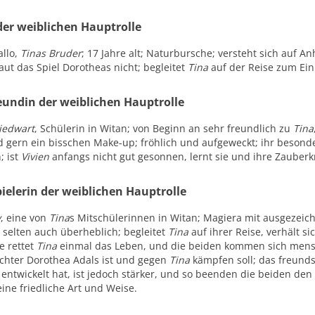
der weiblichen Hauptrolle
llo,
Tinas Bruder
; 17 Jahre alt; Naturbursche; versteht sich auf A
ut das Spiel Dorotheas nicht; begleitet
Tina
auf der Reise zum Einh
eundin der weiblichen Hauptrolle
iedwart
, Schülerin in Witan; von Beginn an sehr freundlich zu
Tina
d gern ein bisschen Make-up; fröhlich und aufgeweckt; ihr besonder
; ist
Vivien
anfangs nicht gut gesonnen, lernt sie und ihre Zauberk
ielerin der weiblichen Hauptrolle
y
, eine von
Tina
s Mitschülerinnen in Witan; Magiera mit ausgezeic
 selten auch überheblich; begleitet
Tina
auf ihrer Reise, verhält s
e rettet
Tina
einmal das Leben, und die beiden kommen sich mens
ochter Dorothea Adals ist und gegen
Tina
kämpfen soll; das freunds
entwickelt hat, ist jedoch stärker, und so beenden die beiden d
eine friedliche Art und Weise.