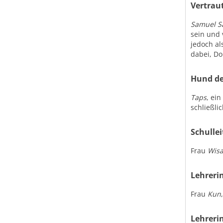
Vertrau
Samuel S
sein und 
jedoch al
dabei, D
Hund de
Taps
, ei
schließli
Schullei
Frau
Wis
Lehreri
Frau
Kun
Lehreri