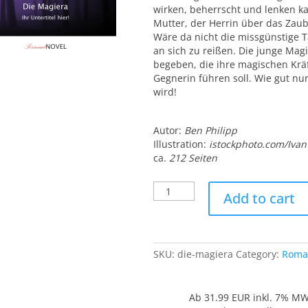
wirken, beherrscht und lenken ka
Mutter, der Herrin über das Zaub
Wäre da nicht die missgünstige T
an sich zu reißen. Die junge Magi
begeben, die ihre magischen Kräf
Gegnerin führen soll. Wie gut nur
wird!
Autor:
Ben Philipp
Illustration:
istockphoto.com/Ivan
ca.
212 Seiten
Die
Add to cart
Magiera
quantity
SKU:
die-magiera
Category:
Roma
Ab 31.99
EUR inkl. 7% M