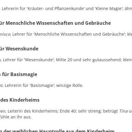
, Lehrerin für 'Kräuter- und Pflanzenkunde' und 'Kleine Magie'; äh
für Menschliche Wissenschaften und Gebräuche
nisco
, Lehrer für 'Menschliche Wissenschaften und Gebräuche'; kle
für Wesenskunde
n
, Lehrer für 'Wesenskunde'; Mitte 20 und sehr gutaussehend; klein
n für Basismagie
nt
, Lehrerin für 'Basismagie'; winzige Rolle.
n des Kinderheims
wen
, Leiterin des Kinderheims; Ende 40; sehr streng; betrügt
Tina
um
ühle an ihr aus.
n der weiblichen Hauptrolle aus dem Kinderheim