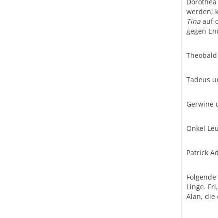
Dorothea 
werden; k
Tina
auf d
gegen End
Theobald 
Tadeus un
Gerwine 
Onkel Le
Patrick A
Folgende 
Linge. Fr
Alan, die 