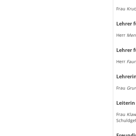
Frau
Krut
Lehrer 
Herr
Men
Lehrer 
Herr
Fau
Lehreri
Frau
Gru
Leiteri
Frau
Kla
Schuldgef
Freundi