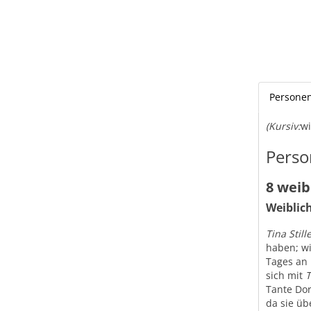
Persone
(Kursiv:
wi
Perso
8 weib
Weiblic
Tina Still
haben; w
Tages an 
sich mit
T
Tante Dor
da sie üb