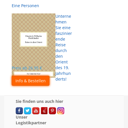
Eine Personen
Unterne
hmen
Sie eine
faszinier
ende
Reise
durch
den
Orient
des 19.
Preis ab
26.95
€
Jahrhun
derts!
Info & Bestellen
Sie finden uns auch hier
Unser
Logistikpartner