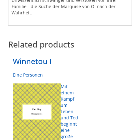
Unwissentlich schwanger und verstoßen von ihrer
Familie - die Suche der Marquise von O. nach der
Wahrheit.
Related products
Winnetou I
Eine Personen
Mit
einem
Kampf
um
Leben
und Tod
beginnt
eine
große