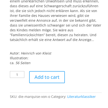
einem unerklärlichen Unwohlsein und muss erkennen,
dass dieses auf eine Schwangerschaft zurückzuführen
ist, die sie sich jedoch nicht erklären kann. Als sie von
ihrer Familie des Hauses verwiesen wird, gibt sie
verzweifelt eine Annonce auf, in der sie bekannt gibt,
dass sie unwissentlich schwanger sei und sich der Vater
des Kindes melden möge. Sie wäre aus
“Familienrücksichten” bereit, diesen zu heiraten. Und
tatsächlich erhält sie eine Antwort auf die Anzeige…
Autor:
Heinrich von Kleist
Illustration:
ca.
56 Seiten
Die
Add to cart
Marquise
von
O...
quantity
SKU:
die-marquise-von-o
Category:
Literaturklassiker