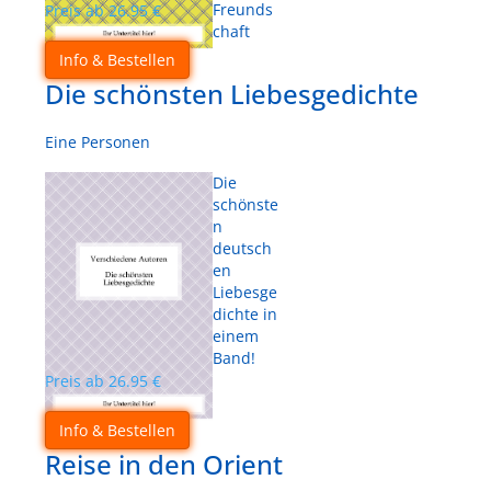
Freunds
Preis ab
26.95
€
chaft
Info & Bestellen
Die schönsten Liebesgedichte
Eine Personen
Die
schönste
n
deutsch
en
Liebesge
dichte in
einem
Band!
Preis ab
26.95
€
Info & Bestellen
Reise in den Orient