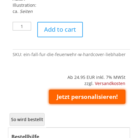
Illustration:
ca.
Seiten
Ein
Add to cart
Fall
für
die
Feuerwehr
SKU:
ein-fall-fur-die-feuerwehr-w-hardcover-liebhaber
-
W
(Hardcover
'Liebhaber')
Ab 24.95
EUR inkl. 7% MWSt
quantity
zzgl.
Versandkosten
Jetzt personalisieren!
So wird bestellt
Bestellhilfe