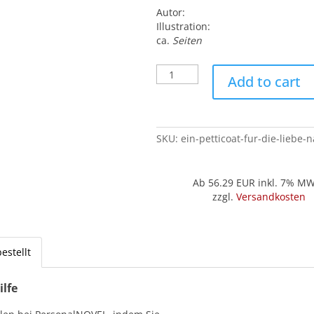
Autor:
Illustration:
ca.
Seiten
Ein
Add to cart
Petticoat
für
die
Liebe
SKU:
ein-petticoat-fur-die-liebe-
(Nabuka)
quantity
Ab 56.29
EUR inkl. 7% M
zzgl.
Versandkosten
estellt
ilfe