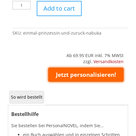
Einmal
Add to cart
Prinzessin
und
zurück
(Nabuka)
SKU:
einmal-prinzessin-und-zuruck-nabuka
quantity
Ab 69.95
EUR inkl. 7% MWSt
zzgl.
Versandkosten
Jetzt personalisieren!
So wird bestellt
Bestellhilfe
Sie bestellen bei PersonalNOVEL, indem Sie...
ein Buch auswählen und in einzelnen Schritten