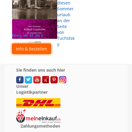
diesen
Sommer
urlaub
an der
Seite
von
Preis ab
31.99
€
Tucholsk
y.
Info & Bestellen
Sie finden uns auch hier
Unser
Logistikpartner
Zahlungsmethoden