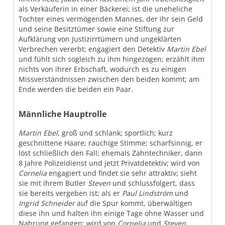
als Verkäuferin in einer Bäckerei; ist die uneheliche
Tochter eines vermögenden Mannes, der ihr sein Geld
und seine Besitztümer sowie eine Stiftung zur
Aufklärung von Justizirrtümern und ungeklärten
Verbrechen vererbt; engagiert den Detektiv
Martin Ebel
und fühlt sich sogleich zu ihm hingezogen; erzählt ihm
nichts von ihrer Erbschaft, wodurch es zu einigen
Missverständnissen zwischen den beiden kommt; am
Ende werden die beiden ein Paar.
Männliche Hauptrolle
Martin Ebel
, groß und schlank; sportlich; kurz
geschnittene Haare; rauchige Stimme; scharfsinnig, er
löst schließlich den Fall; ehemals Zahntechniker, dann
8 Jahre Polizeidienst und jetzt Privatdetektiv; wird von
Cornelia
engagiert und findet sie sehr attraktiv; sieht
sie mit ihrem Butler
Steven
und schlussfolgert, dass
sie bereits vergeben ist; als er
Paul Lindström
und
Ingrid Schneider
auf die Spur kommt, überwältigen
diese ihn und halten ihn einige Tage ohne Wasser und
Nahrung gefangen; wird von
Cornelia
und
Steven