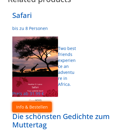
Safari
bis zu 8 Personen
Two best
friends
experien
ce an
adventu
re in
Africa.
Preis ab
31.99
€
Info & Bestellen
Die schönsten Gedichte zum
Muttertag