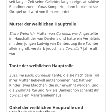
seit langer Zeit seine Geliebte; langhaarige, attraktive
Blondine; zuerst
Paul
s Komplizin, dann bekommt sie
Skrupel und wird von ihm ermordet.
Mutter der weiblichen Hauptrolle
Elvira Weinrich
, Mutter von
Cornelia
; war Angestellte
im Haushalt der van Dantens und hatte ein Verhältnis
mit dem jungen Ludwig van Danten; zog ihre Tochter
alleine groß, verstarb jedoch, als
Cornelia
7 Jahre alt
war.
Tante der weiblichen Hauptrolle
Susanne Bach
,
Cornelia
s Tante, die sie nach dem Tod
ihrer Mutter liebevoll aufgenommen hat; hat vier
Kinder: zwei Mädchen, die nur erwähnt werden, und
die Zwillinge
Kai
und
Jan
; als Dankeschön schenkt ihr
Cornelia
ein Mehrfamilienhaus.
Onkel der weiblichen Hauptrolle und