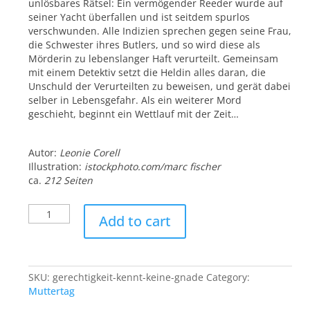
unlösbares Rätsel: Ein vermögender Reeder wurde auf
seiner Yacht überfallen und ist seitdem spurlos
verschwunden. Alle Indizien sprechen gegen seine Frau,
die Schwester ihres Butlers, und so wird diese als
Mörderin zu lebenslanger Haft verurteilt. Gemeinsam
mit einem Detektiv setzt die Heldin alles daran, die
Unschuld der Verurteilten zu beweisen, und gerät dabei
selber in Lebensgefahr. Als ein weiterer Mord
geschieht, beginnt ein Wettlauf mit der Zeit…
Autor:
Leonie Corell
Illustration:
istockphoto.com/marc fischer
ca.
212 Seiten
Gerechtigkeit
Add to cart
kennt
keine
Gnade
quantity
SKU:
gerechtigkeit-kennt-keine-gnade
Category:
Muttertag