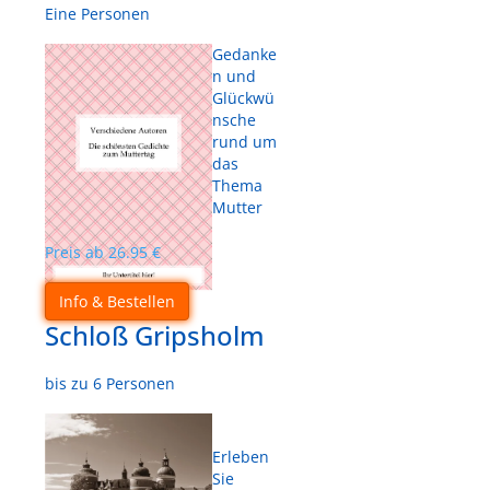
Eine Personen
Gedanke
n und
Glückwü
nsche
rund um
das
Thema
Mutter
Preis ab
26.95
€
Info & Bestellen
Schloß Gripsholm
bis zu 6 Personen
Erleben
Sie