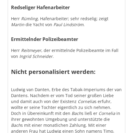
Redseliger Hafenarbeiter
Herr
Rümling
, Hafenarbeiter; sehr redselig; zeigt
Martin
die Yacht von
Paul Lindström
.
Ermittelnder Polizeibeamter
Herr
Reitmeyer
, der ermittelnde Polizeibeamte im Fall
von
Ingrid Schneider
.
Nicht personalisiert werden:
Ludwig van Danten, Erbe des Tabak-Imperiums der van
Dantens. Nachdem er vom Tod seiner großen Liebe
und damit auch von der Existenz
Cornelia
s erfuhr,
wollte er seine Tochter eigentlich zu sich nehmen.
Doch in Übereinkunft mit den
Bach
s ließ er
Cornelia
in
ihrer gewohnten Umgebung und unterstützte die
Bach
s mit einer monatlichen Zahlung. Mit einer
anderen Frau hat Ludwig einen Sohn namens Timo.