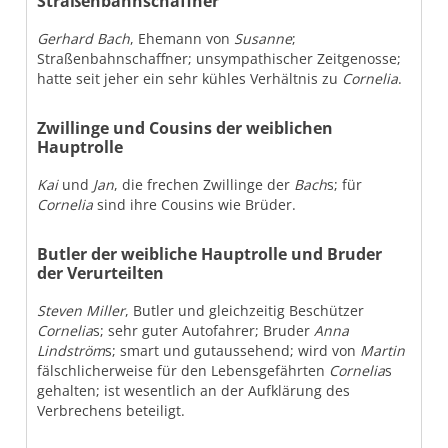
Straßenbahnschaffner
Gerhard Bach
, Ehemann von
Susanne
;
Straßenbahnschaffner; unsympathischer Zeitgenosse;
hatte seit jeher ein sehr kühles Verhältnis zu
Cornelia
.
Zwillinge und Cousins der weiblichen
Hauptrolle
Kai
und
Jan
, die frechen Zwillinge der
Bach
s; für
Cornelia
sind ihre Cousins wie Brüder.
Butler der weibliche Hauptrolle und Bruder
der Verurteilten
Steven Miller
, Butler und gleichzeitig Beschützer
Cornelia
s; sehr guter Autofahrer; Bruder
Anna
Lindström
s; smart und gutaussehend; wird von
Martin
fälschlicherweise für den Lebensgefährten
Cornelia
s
gehalten; ist wesentlich an der Aufklärung des
Verbrechens beteiligt.