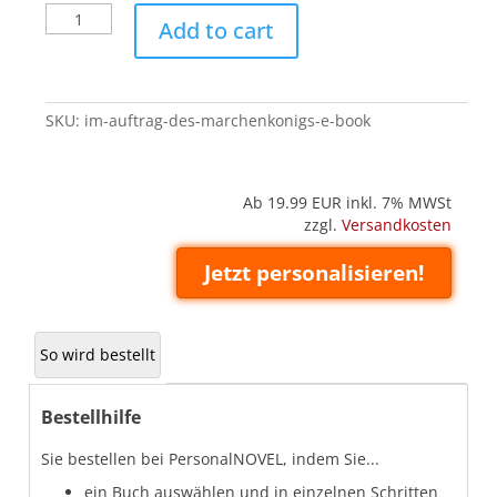
Im
Add to cart
Auftrag
des
Märchenkönigs
(E-
SKU:
im-auftrag-des-marchenkonigs-e-book
Book)
quantity
Ab 19.99
EUR inkl. 7% MWSt
zzgl.
Versandkosten
Jetzt personalisieren!
So wird bestellt
Bestellhilfe
Sie bestellen bei PersonalNOVEL, indem Sie...
ein Buch auswählen und in einzelnen Schritten