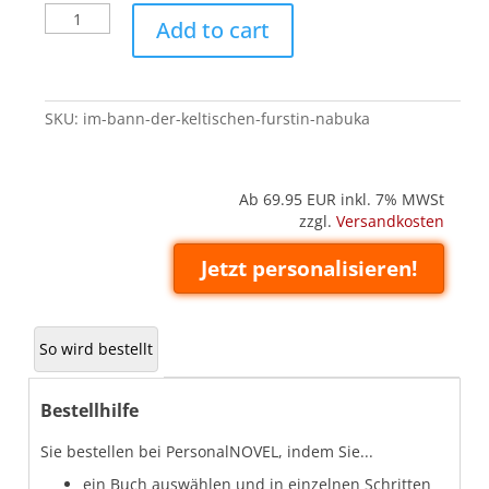
Im
Add to cart
Bann
der
keltischen
Fürstin
SKU:
im-bann-der-keltischen-furstin-nabuka
(Nabuka)
quantity
Ab 69.95
EUR inkl. 7% MWSt
zzgl.
Versandkosten
Jetzt personalisieren!
So wird bestellt
Bestellhilfe
Sie bestellen bei PersonalNOVEL, indem Sie...
ein Buch auswählen und in einzelnen Schritten