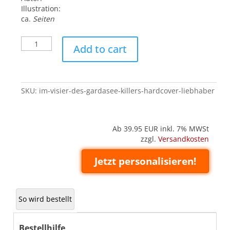
Illustration:
ca.
Seiten
Im
Add to cart
Visier
des
Gardasee-
Killers
SKU:
im-visier-des-gardasee-killers-hardcover-liebhaber
(Hardcover
'Liebhaber')
quantity
Ab 39.95
EUR inkl. 7% MWSt
zzgl.
Versandkosten
Jetzt personalisieren!
So wird bestellt
Bestellhilfe