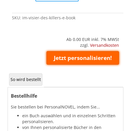
des
Killers
(E-
SKU:
im-visier-des-killers-e-book
Book)
quantity
Ab 0.00
EUR inkl. 7% MWSt
zzgl.
Versandkosten
Jetzt personalisieren!
So wird bestellt
Bestellhilfe
Sie bestellen bei PersonalNOVEL, indem Sie...
ein Buch auswählen und in einzelnen Schritten
personalisieren.
von Ihnen personalisierte Bücher in den