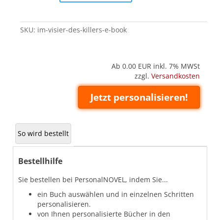
des
Killers
(E-
SKU:
im-visier-des-killers-e-book
Book)
quantity
Ab 0.00
EUR inkl. 7% MWSt
zzgl.
Versandkosten
Jetzt personalisieren!
So wird bestellt
Bestellhilfe
Sie bestellen bei PersonalNOVEL, indem Sie...
ein Buch auswählen und in einzelnen Schritten
personalisieren.
von Ihnen personalisierte Bücher in den