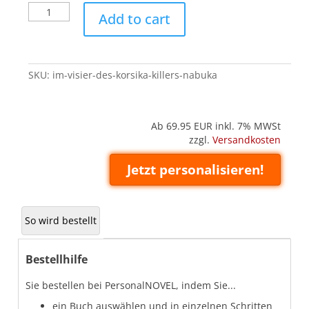
Im
Add to cart
Visier
des
Korsika-
Killers
SKU:
im-visier-des-korsika-killers-nabuka
(Nabuka)
quantity
Ab 69.95
EUR inkl. 7% MWSt
zzgl.
Versandkosten
Jetzt personalisieren!
So wird bestellt
Bestellhilfe
Sie bestellen bei PersonalNOVEL, indem Sie...
ein Buch auswählen und in einzelnen Schritten