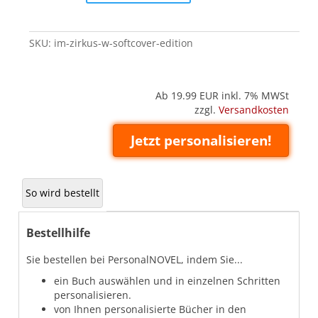
-
W
(Softcover
SKU:
im-zirkus-w-softcover-edition
'Edition')
quantity
Ab 19.99
EUR inkl. 7% MWSt
zzgl.
Versandkosten
Jetzt personalisieren!
So wird bestellt
Bestellhilfe
Sie bestellen bei PersonalNOVEL, indem Sie...
ein Buch auswählen und in einzelnen Schritten
personalisieren.
von Ihnen personalisierte Bücher in den