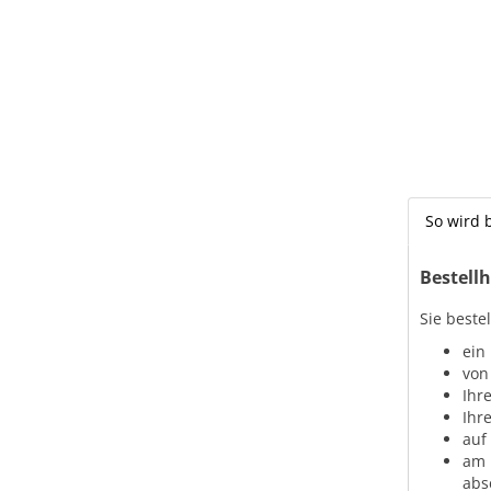
So wird b
Bestellh
Sie beste
ein
von
Ihr
Ihr
auf
am 
abs