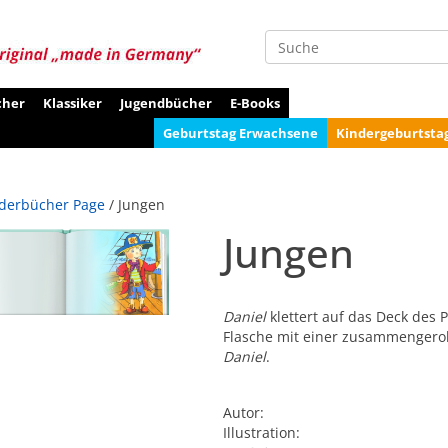
Suche
cher
Klassiker
Jugendbücher
E-Books
Geburtstag Erwachsene
Kindergeburtsta
derbücher Page
/ Jungen
Jungen
Daniel
klettert auf das Deck des P
Flasche mit einer zusammengerollt
Daniel
.
Autor:
Illustration: