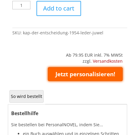
Kap
Add to cart
der
Entscheidung
-
1954
SKU:
kap-der-entscheidung-1954-leder-juwel
(Leder
'Juwel')
quantity
Ab 79.95
EUR inkl. 7% MWSt
zzgl.
Versandkosten
Jetzt personalisieren!
So wird bestellt
Bestellhilfe
Sie bestellen bei PersonalNOVEL, indem Sie...
ein Buch auswählen und in einzelnen Schritten