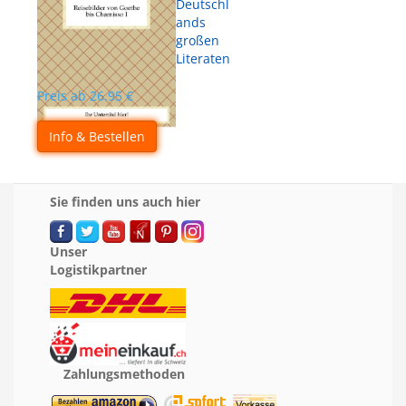
Deutschl
ands
großen
Literaten
Preis ab
26.95
€
Info & Bestellen
Sie finden uns auch hier
Unser
Logistikpartner
Zahlungsmethoden