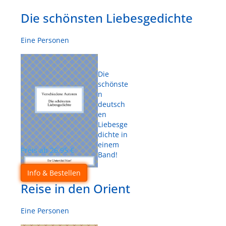
Die schönsten Liebesgedichte
Eine Personen
Die
schönste
n
deutsch
en
Liebesge
dichte in
einem
Preis ab
26.95
€
Band!
Info & Bestellen
Reise in den Orient
Eine Personen