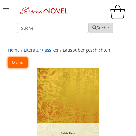
Suche
Suche
Home
/
Literaturklassiker
/ Lausbubengeschichten
Menü