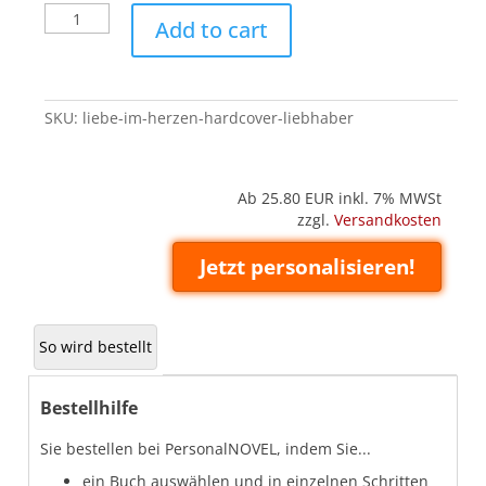
Liebe
Add to cart
im
Herzen
(Hardcover
'Liebhaber')
SKU:
liebe-im-herzen-hardcover-liebhaber
quantity
Ab 25.80
EUR inkl. 7% MWSt
zzgl.
Versandkosten
Jetzt personalisieren!
So wird bestellt
Bestellhilfe
Sie bestellen bei PersonalNOVEL, indem Sie...
ein Buch auswählen und in einzelnen Schritten