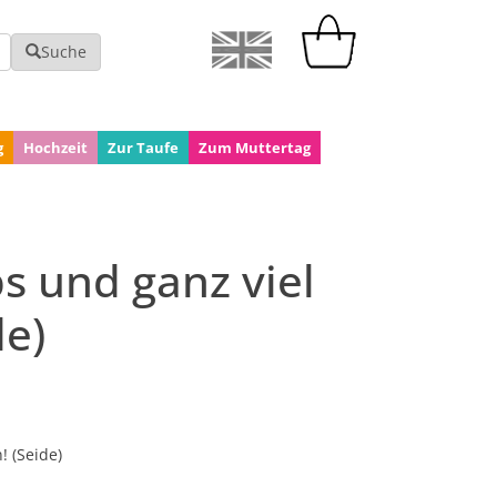
Suche
g
Hochzeit
Zur Taufe
Zum Muttertag
s und ganz viel
de)
! (Seide)