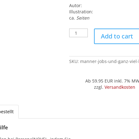
Autor:
Illustration:
ca.
Seiten
Männer,
Add to cart
Jobs
und
ganz
viel
SKU:
manner-jobs-und-ganz-viel-
Leben!
(Seide)
quantity
Ab 59.95
EUR inkl. 7% M
zzgl.
Versandkosten
estellt
ilfe