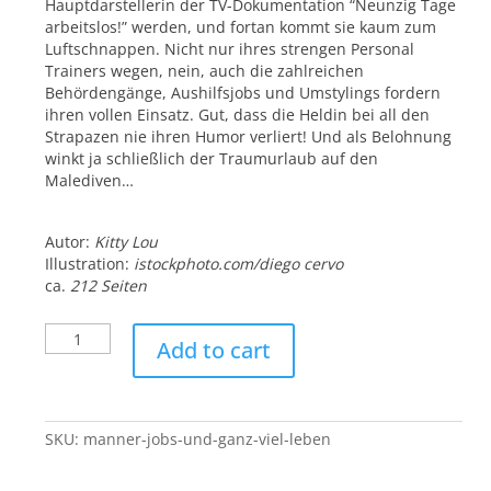
Hauptdarstellerin der TV-Dokumentation “Neunzig Tage
arbeitslos!” werden, und fortan kommt sie kaum zum
Luftschnappen. Nicht nur ihres strengen Personal
Trainers wegen, nein, auch die zahlreichen
Behördengänge, Aushilfsjobs und Umstylings fordern
ihren vollen Einsatz. Gut, dass die Heldin bei all den
Strapazen nie ihren Humor verliert! Und als Belohnung
winkt ja schließlich der Traumurlaub auf den
Malediven…
Autor:
Kitty Lou
Illustration:
istockphoto.com/diego cervo
ca.
212 Seiten
Männer,
Add to cart
Jobs
und
ganz
viel
SKU:
manner-jobs-und-ganz-viel-leben
Leben!
quantity