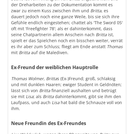
der Dreharbeiten zu der Dokumentation kommt es
zwar zu einem Kuss zwischen ihm und
Britta
, es
dauert jedoch noch eine ganze Weile, bis sie sich ihre
Gefühle endlich eingestehen; chattet als 'The Sword 05'
oft mit 'Freefighter 78'; als er dahinterkommt, dass
seine Chatpartnerin allem Anschein nach
Britta
ist,
spielt er das Spielchen noch ein bisschen weiter, verrät
es ihr aber zum Schluss; fliegt am Ende anstatt
Thomas
mit
Britta
auf die Malediven.
Ex-Freund der weiblichen Hauptrolle
Thomas Wolmer
,
Britta
s (Ex-)Freund; groß, schlaksig
und mit dunklen Haaren; ewiger Student in Geldnöten;
lässt sich von
Britta
finanziell aushalten und betrügt
sie mit
Lisa
; als
Britta
dahinterkommt, gibt sie ihm den
Laufpass, und auch
Lisa
hat bald die Schnauze voll von
ihm.
Neue Freundin des Ex-Freundes