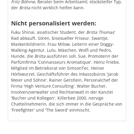
Fritz Böhme
, Berater beim Arbeitsamt; stocksteifer Typ,
der
Britta
nicht wirklich helfen kann.
Nicht personalisiert werden:
Fuku Shinai, asiatischer Student, der
Britta Thomas
'
Rad abkauft. Sören, bisexueller Friseur. Swantje,
Maskenbildnerin. Frau Milow, Leiterin einer Doggy-
Walking-Agentur. Lulu, Mäxchen, Wolfi und Pedro,
Hunde, die
Britta
ausführen soll. Sue, Promoterin der
Parfümfirma 'Connaisseurs Aromatique'. Heinz Friebe,
Mitglied im Betriebsrat von SimsonTec. Heiner
Hörbwurzel, Geschäftsführer des Inkassobüros 'Jacob
Meier und Söhne'. Rainer Gerstlein, Personalchef der
Firma 'High Venture Consulting'. Walter Bucher,
Insolvenzverwalter und Rechtanwalt in der Kanzlei
'Bucher und Kollegen'. Killerbee 2000, nervige
Chatteilnehmerin, die sich immer in die Gespräche von
'Freefighter' und 'The Sword' einmischt.