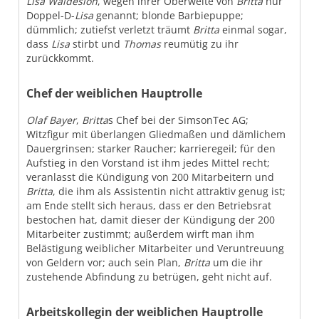
Lisa Waldesloh
, wegen ihrer Oberweite von
Britta
nur
Doppel-D-
Lisa
genannt; blonde Barbiepuppe;
dümmlich; zutiefst verletzt träumt
Britta
einmal sogar,
dass
Lisa
stirbt und
Thomas
reumütig zu ihr
zurückkommt.
Chef der weiblichen Hauptrolle
Olaf Bayer
,
Britta
s Chef bei der SimsonTec AG;
Witzfigur mit überlangen Gliedmaßen und dämlichem
Dauergrinsen; starker Raucher; karrieregeil; für den
Aufstieg in den Vorstand ist ihm jedes Mittel recht;
veranlasst die Kündigung von 200 Mitarbeitern und
Britta
, die ihm als Assistentin nicht attraktiv genug ist;
am Ende stellt sich heraus, dass er den Betriebsrat
bestochen hat, damit dieser der Kündigung der 200
Mitarbeiter zustimmt; außerdem wirft man ihm
Belästigung weiblicher Mitarbeiter und Veruntreuung
von Geldern vor; auch sein Plan,
Britta
um die ihr
zustehende Abfindung zu betrügen, geht nicht auf.
Arbeitskollegin der weiblichen Hauptrolle