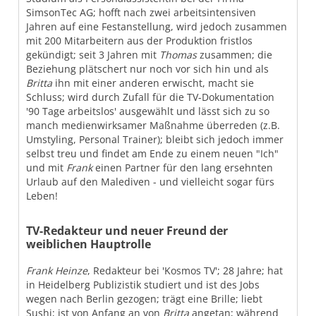
SimsonTec AG; hofft nach zwei arbeitsintensiven
Jahren auf eine Festanstellung, wird jedoch zusammen
mit 200 Mitarbeitern aus der Produktion fristlos
gekündigt; seit 3 Jahren mit
Thomas
zusammen; die
Beziehung plätschert nur noch vor sich hin und als
Britta
ihn mit einer anderen erwischt, macht sie
Schluss; wird durch Zufall für die TV-Dokumentation
'90 Tage arbeitslos' ausgewählt und lässt sich zu so
manch medienwirksamer Maßnahme überreden (z.B.
Umstyling, Personal Trainer); bleibt sich jedoch immer
selbst treu und findet am Ende zu einem neuen "Ich"
und mit
Frank
einen Partner für den lang ersehnten
Urlaub auf den Malediven - und vielleicht sogar fürs
Leben!
TV-Redakteur und neuer Freund der
weiblichen Hauptrolle
Frank Heinze
, Redakteur bei 'Kosmos TV'; 28 Jahre; hat
in Heidelberg Publizistik studiert und ist des Jobs
wegen nach Berlin gezogen; trägt eine Brille; liebt
Sushi; ist von Anfang an von
Britta
angetan; während