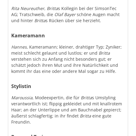
Rita Neureuther
,
Britta
s Kollegin bei der SimsonTec
AG; Tratschweib, die
Olaf Bayer
schöne Augen macht
und hinter
Britta
s Rücken über sie herzieht.
Kameramann
Hannes
, Kameramann; kleiner, drahtiger Typ; Zyniker;
meist schlecht gelaunt und lustlos; er und
Britta
verstehen sich zu Anfang nicht besonders gut; er
schätzt jedoch ihren Mut und ihre Natürlichkeit und
kommt ihr das eine oder andere Mal sogar zu Hilfe.
Stylistin
Maroussia
, Modeexpertin, die für
Britta
s Umstyling
verantwortlich ist; flippig gekleidet und mit knallrotem
Haar; an der Unterlippe und am Bauchnabel gepierct;
äußerst schlagfertig; in ihr findet
Britta
eine gute
Freundin.