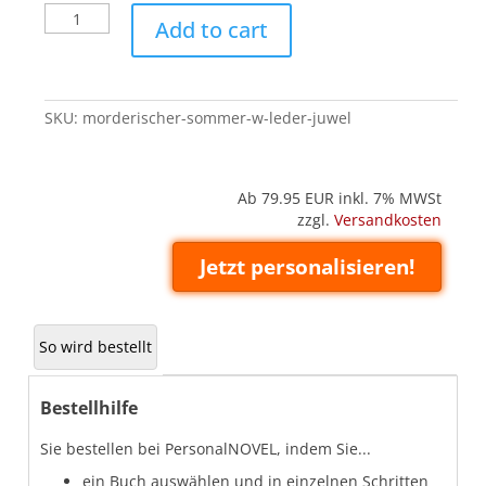
Mörderischer
Add to cart
Sommer
W
(Leder
'Juwel')
SKU:
morderischer-sommer-w-leder-juwel
quantity
Ab 79.95
EUR inkl. 7% MWSt
zzgl.
Versandkosten
Jetzt personalisieren!
So wird bestellt
Bestellhilfe
Sie bestellen bei PersonalNOVEL, indem Sie...
ein Buch auswählen und in einzelnen Schritten