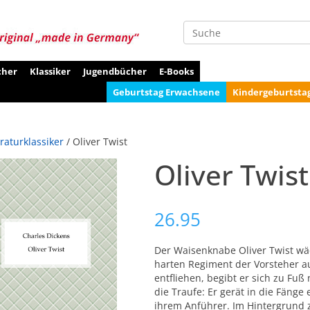
Suche
cher
Klassiker
Jugendbücher
E-Books
Geburtstag Erwachsene
Kindergeburtsta
eraturklassiker
/ Oliver Twist
Oliver Twist
26.95
Der Waisenknabe Oliver Twist wä
harten Regiment der Vorsteher 
entfliehen, begibt er sich zu F
die Traufe: Er gerät in die Fäng
ihrem Anführer. Im Hintergrund zi