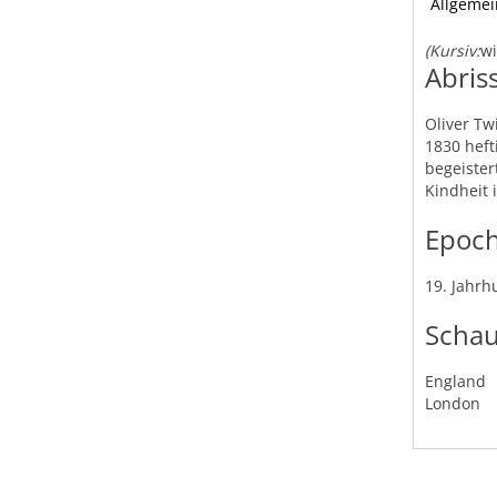
Allgemei
(Kursiv:
wi
Abris
Oliver Tw
1830 heft
begeister
Kindheit 
Epoc
19. Jahrh
Schau
England
London