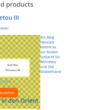
ed products
tou III
sonen
Am Berg
Hancock
kommt es
zur finalen
Schlacht für
Winnetou
und Old
Shatterhand
26.95
€
Bestellen
 in den Orient