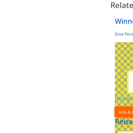
Relat
Winne
Eine Per
Preis ab
Info & 
Reise