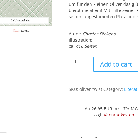
um für den kleinen Oliver das gl
bleibt nie allein! Mit Hilfe sein
seinen angestammten Platz und 
Autor:
Charles Dickens
Illustration:
ca.
416 Seiten
Oliver
Add to cart
Twist
quantity
SKU:
oliver-twist
Category:
Litera
Ab 26.95
EUR inkl. 7% M
zzgl.
Versandkosten