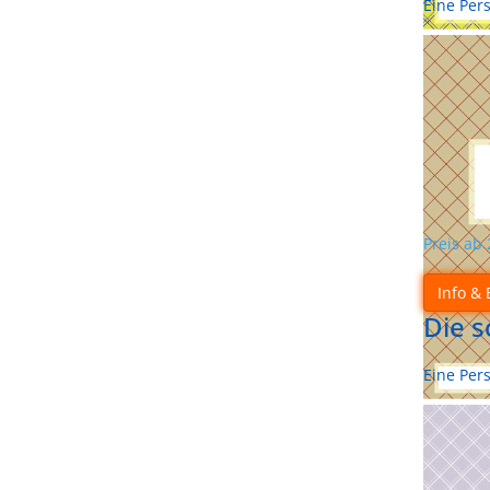
Eine Per
Preis ab
Info & 
Die 
Eine Per