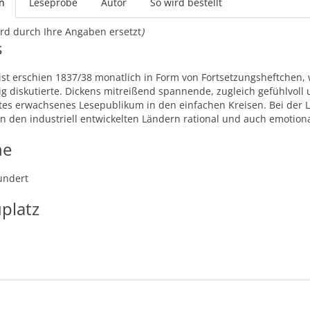
n
Leseprobe
Autor
So wird bestellt
rd durch Ihre Angaben ersetzt
)
s
ist erschien 1837/38 monatlich in Form von Fortsetzungsheftche
ig diskutierte. Dickens mitreißend spannende, zugleich gefühlvol
tes erwachsenes Lesepublikum in den einfachen Kreisen. Bei der 
in den industriell entwickelten Ländern rational und auch emotion
he
undert
platz