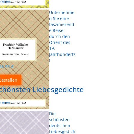
sonen
Unternehme
n Sie eine
faszinierend
e Reise
durch den
Orient des
19.
Jahrhunderts
!
26.95
€
Bestellen
schönsten Liebesgedichte
sonen
Die
schönsten
deutschen
Liebesgedich