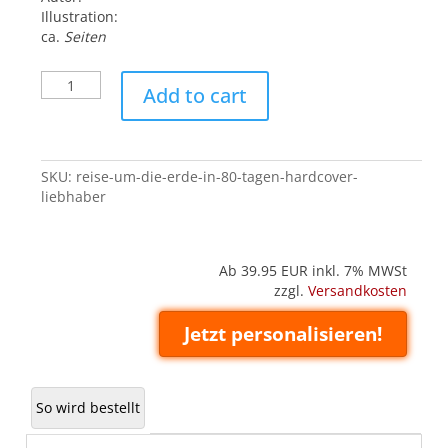
Illustration:
ca.
Seiten
Reise
Add to cart
um
die
Erde
in
SKU:
reise-um-die-erde-in-80-tagen-hardcover-
80
liebhaber
Tagen
(Hardcover
'Liebhaber')
quantity
Ab 39.95
EUR inkl. 7% MWSt
zzgl.
Versandkosten
Jetzt personalisieren!
So wird bestellt