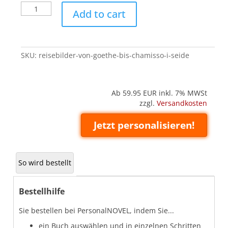
Reisebilder
Add to cart
von
Goethe
bis
Chamisso
SKU:
reisebilder-von-goethe-bis-chamisso-i-seide
I
(Seide)
quantity
Ab 59.95
EUR inkl. 7% MWSt
zzgl.
Versandkosten
Jetzt personalisieren!
So wird bestellt
Bestellhilfe
Sie bestellen bei PersonalNOVEL, indem Sie...
ein Buch auswählen und in einzelnen Schritten