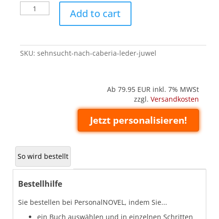
Sehnsucht
Add to cart
nach
Caberia
(Leder
'Juwel')
SKU:
sehnsucht-nach-caberia-leder-juwel
quantity
Ab 79.95
EUR inkl. 7% MWSt
zzgl.
Versandkosten
Jetzt personalisieren!
So wird bestellt
Bestellhilfe
Sie bestellen bei PersonalNOVEL, indem Sie...
ein Buch auswählen und in einzelnen Schritten