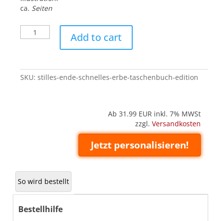
ca.
Seiten
Stilles
Add to cart
Ende,
schnelles
Erbe
(Taschenbuch
SKU:
stilles-ende-schnelles-erbe-taschenbuch-edition
'Edition')
quantity
Ab 31.99
EUR inkl. 7% MWSt
zzgl.
Versandkosten
Jetzt personalisieren!
So wird bestellt
Bestellhilfe