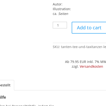
Autor:
Illustration:
ca.
Seiten
Tanten,
Add to cart
Tee
und
Taxitänzer
(Leder
SKU:
tanten-tee-und-taxitanzer-l
'Juwel')
quantity
Ab 79.95
EUR inkl. 7% M
zzgl.
Versandkosten
estellt
ilfe