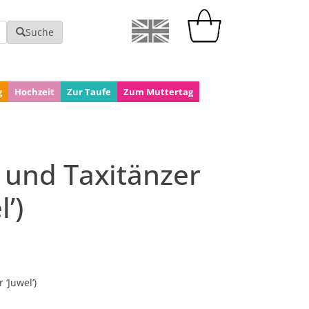
Suche
g
Hochzeit
Zur Taufe
Zum Muttertag
 und Taxitänzer
’)
‘Juwel’)