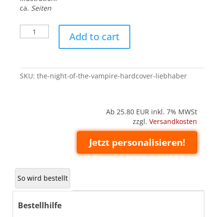
ca.
Seiten
The
Add to cart
Night
of
the
Vampire
SKU:
the-night-of-the-vampire-hardcover-liebhaber
(Hardcover
'Liebhaber')
quantity
Ab 25.80
EUR inkl. 7% MWSt
zzgl.
Versandkosten
Jetzt personalisieren!
So wird bestellt
Bestellhilfe