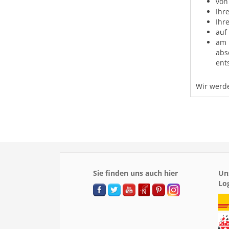
von
Ihr
Ihr
auf
am 
abs
ent
Wir werde
Sie finden uns auch hier
Un
Lo