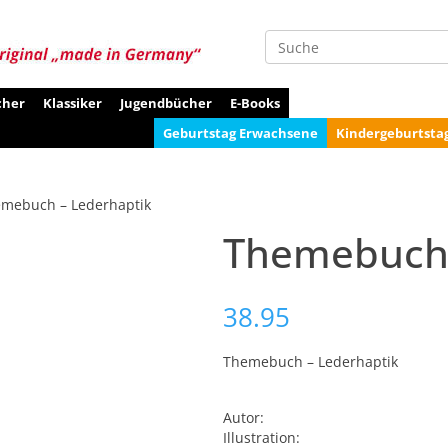
Suche
cher
Klassiker
Jugendbücher
E-Books
Geburtstag Erwachsene
Kindergeburtsta
emebuch – Lederhaptik
Themebuch 
38.95
Themebuch – Lederhaptik
Autor:
Illustration: