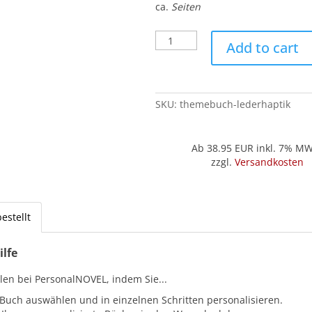
ca.
Seiten
Themebuch
Add to cart
-
Lederhaptik
quantity
SKU:
themebuch-lederhaptik
Ab 38.95
EUR inkl. 7% M
zzgl.
Versandkosten
estellt
ilfe
llen bei PersonalNOVEL, indem Sie...
 Buch auswählen und in einzelnen Schritten personalisieren.