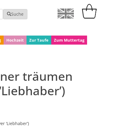
Suche
g
Hochzeit
Zur Taufe
Zum Muttertag
ner träumen
‘Liebhaber’)
r ‘Liebhaber’)