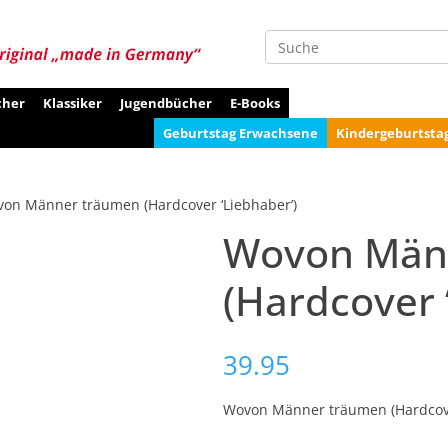
Suche
cher
Klassiker
Jugendbücher
E-Books
Geburtstag Erwachsene
Kindergeburtsta
on Männer träumen (Hardcover ‘Liebhaber’)
Wovon Män
(Hardcover 
39.95
Wovon Männer träumen (Hardcove