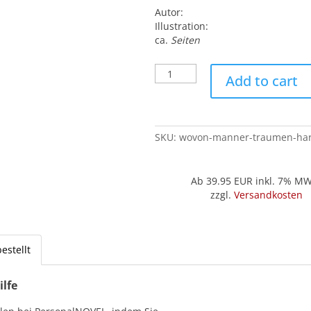
Autor:
Illustration:
ca.
Seiten
Wovon
Add to cart
Männer
träumen
(Hardcover
'Liebhaber')
SKU:
wovon-manner-traumen-har
quantity
Ab 39.95
EUR inkl. 7% M
zzgl.
Versandkosten
estellt
ilfe