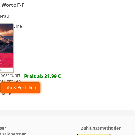
 Worte F-F
 Frau
Eine
post führt
Preis ab
31.99
€
hrer großen
nd stellt sie
Info & Bestellen
 harte
ser
Zahlungsmethoden
gistikpartner