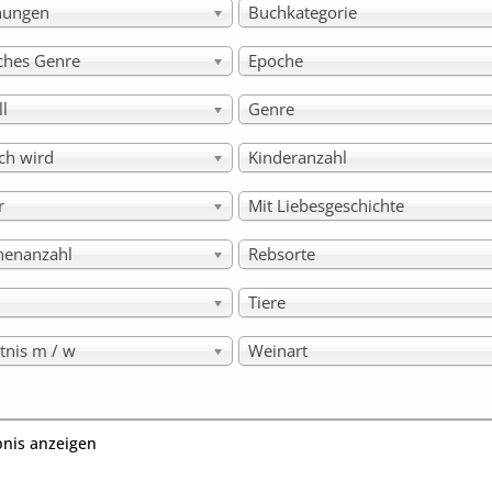
hungen
Buchkategorie
sches Genre
Epoche
ll
Genre
ch wird
Kinderanzahl
r
Mit Liebesgeschichte
nenanzahl
Rebsorte
Tiere
tnis m / w
Weinart
bnis anzeigen