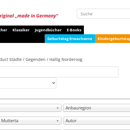
Suche
cher
Klassiker
Jugendbücher
E-Books
Geburtstag Erwachsene
Kindergeburtsta
duct Städte / Gegenden / Hallig Norderoog
Anbauregion
 Mutterta
Autor