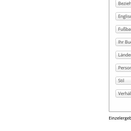
Bezie
Engli
Fußba
Ihr Bu
Lände
Perso
Stil
Verhäl
Einzelerge