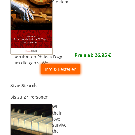
Sie dem
Preis ab
26.95
€
berühmten Phileas Fogg
um die ganze Welt...
Info & Bestellen
Star Struck
bis zu 27 Personen
Will
their
love
survive
the