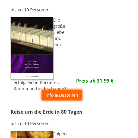
bis zu 19 Personen
Die
große
Liebe
und
eine
Preis ab
31.99
€
erfolgreiche Karriere...
Kann man beides haben?
Info & Bestellen
Reise um die Erde in 80 Tagen
bis zu 10 Personen
Folgen