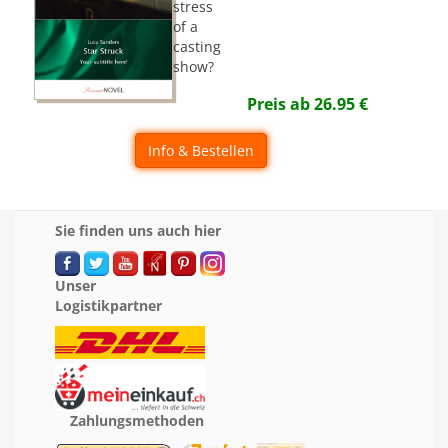
stress
of a
casting
show?
Preis ab
26.95
€
Info & Bestellen
Sie finden uns auch hier
Unser
Logistikpartner
Zahlungsmethoden