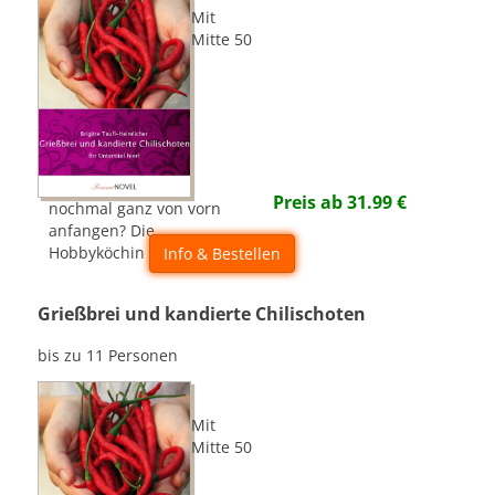
Mit
Mitte 50
Preis ab
31.99
€
nochmal ganz von vorn
anfangen? Die
Hobbyköchin geht es an!
Info & Bestellen
Grießbrei und kandierte Chilischoten
bis zu 11 Personen
Mit
Mitte 50