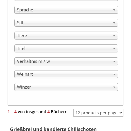
Sprache
Stil
Tiere
Titel
Verhältnis m / w
Weinart
Winzer
1
–
4
von insgesamt
4
Büchern
Grießbrei und kandierte Chilischoten