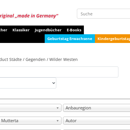
Suche
cher
Klassiker
Jugendbücher
E-Books
Geburtstag Erwachsene
Kindergeburtsta
duct Städte / Gegenden / Wilder Westen
Anbauregion
 Mutterta
Autor