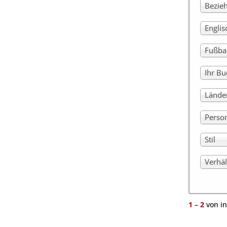
Bezie
Engli
Fußba
Ihr Bu
Lände
Perso
Stil
Verhäl
1
–
2
von i