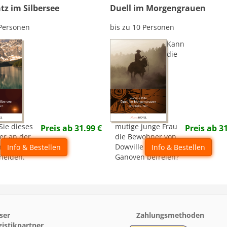
tz im Silbersee
Duell im Morgengrauen
 Personen
bis zu 10 Personen
Kann
die
Sie dieses
mutige junge Frau
Preis ab
31.99
€
Preis ab
3
er an der
die Bewohner von
n Karl Mays
Dowville von den
Info & Bestellen
Info & Bestellen
helden.
Ganoven befreien?
ser
Zahlungsmethoden
gistikpartner