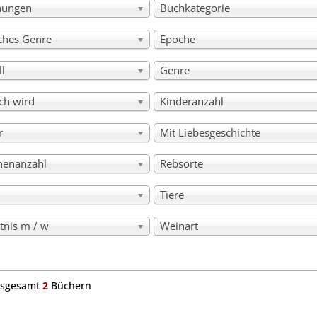
hungen
Buchkategorie
sches Genre
Epoche
ll
Genre
ch wird
Kinderanzahl
r
Mit Liebesgeschichte
nenanzahl
Rebsorte
Tiere
tnis m / w
Weinart
nsgesamt
2
Büchern