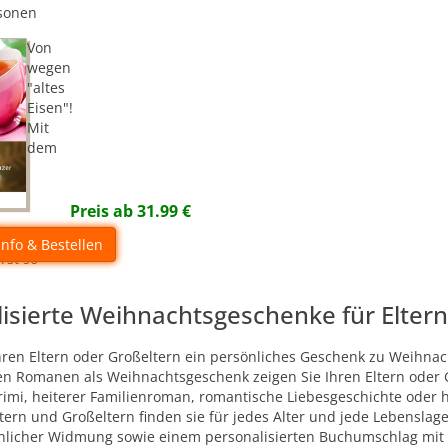
rsonen
Von
wegen
"altes
Eisen"!
Mit
dem
Preis ab
31.99
€
im geht
Info & Bestellen
rst so
isierte Weihnachtsgeschenke für Elter
hren Eltern oder Großeltern ein persönliches Geschenk zu Weihn
en Romanen als Weihnachtsgeschenk zeigen Sie Ihren Eltern oder G
imi, heiterer Familienroman, romantische Liebesgeschichte oder h
tern und Großeltern finden sie für jedes Alter und jede Lebensla
licher Widmung sowie einem personalisierten Buchumschlag mit e