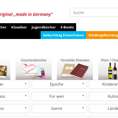
Suche
cher
Klassiker
Jugendbücher
E-Books
Geburtstag Erwachsene
Kindergeburtsta
ter
Epoche
Kindera
ass
Für wen
Kulis
tor
Genre
Länd