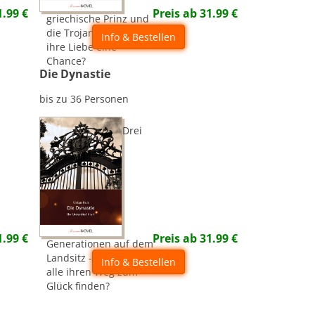
1.99
€
Preis ab
31.99
€
griechische Prinz und
die Trojanerin - hat
Info & Bestellen
ihre Liebe eine
Chance?
Die Dynastie
bis zu 36 Personen
Drei
1.99
€
Preis ab
31.99
€
Generationen auf dem
Landsitz - werden sie
Info & Bestellen
alle ihren Weg zum
Glück finden?