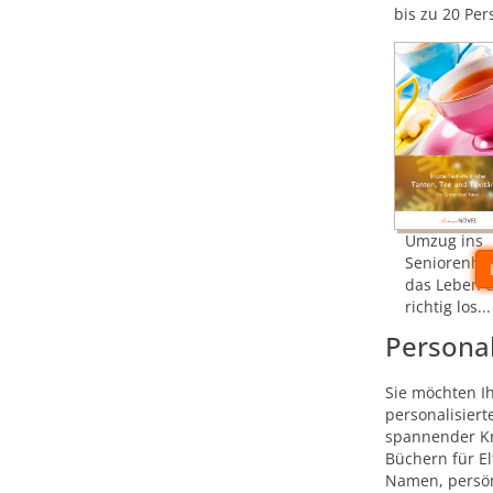
bis zu 20 Pe
Umzug ins
Seniorenhe
das Leben e
richtig los...
Personal
Sie möchten I
personalisiert
spannender Kr
Büchern für El
Namen, persön