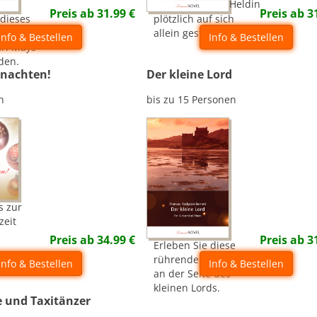
Heldin
Preis ab
31.99
€
Preis ab
3
 dieses
plötzlich auf sich
an der
allein gestellt.
Info & Bestellen
Info & Bestellen
arl Mays
den.
nachten!
Der kleine Lord
n
bis zu 15 Personen
s zur
zeit
Preis ab
34.99
€
Preis ab
3
Erleben Sie diese
rührende Geschichte
Info & Bestellen
Info & Bestellen
an der Seite des
kleinen Lords.
e und Taxitänzer