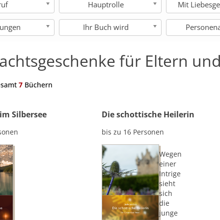
ruf
Hauptrolle
Mit Liebesge
hungen
Ihr Buch wird
Personen
chtsgeschenke für Eltern und
esamt
7
Büchern
im Silbersee
Die schottische Heilerin
rsonen
bis zu 16 Personen
Wegen
einer
Intrige
sieht
sich
die
junge