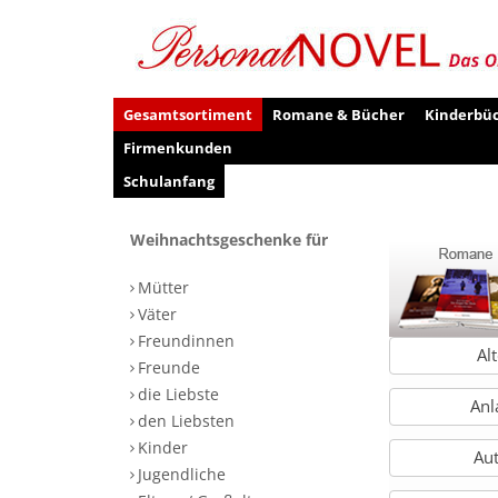
Gesamtsortiment
Romane & Bücher
Kinderbü
Firmenkunden
Schulanfang
Weihnachtsgeschenke für
Mütter
Väter
Freundinnen
Al
Freunde
die Liebste
Anl
den Liebsten
Kinder
Au
Jugendliche