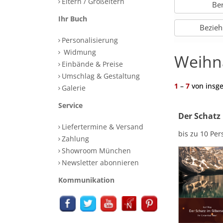
Eltern / Großeltern
Be
Ihr Buch
Bezie
Personalisierung
Widmung
Weihna
Einbände & Preise
Umschlag & Gestaltung
1
–
7
von insg
Galerie
Service
Der Schatz 
Liefertermine & Versand
bis zu 10 Pe
Zahlung
Showroom München
Newsletter abonnieren
Kommunikation