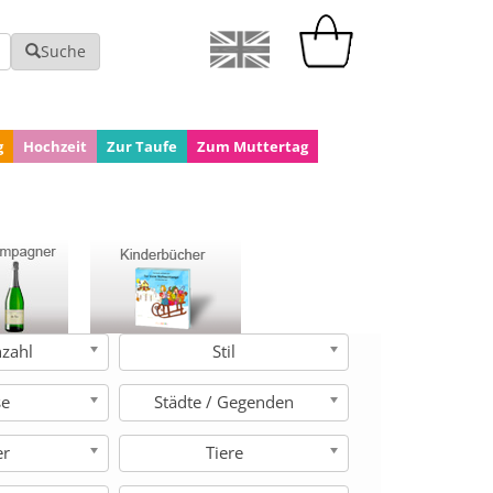
Suche
g
Hochzeit
Zur Taufe
Zum Muttertag
nzahl
Stil
se
Städte / Gegenden
er
Tiere