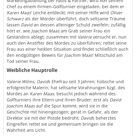
Marketingabteilung bei
Pauls
& Partner; wird von seinem
Chef zu einem Firmen-Golfturnier eingeladen, bei dem er
Karen Maas
' Leiche entdeckt; mit seiner Hilfe wird
Oliver
Schwarz
als der Mörder überführt, doch seltsame Träume
lassen
David
an dessen alleiniger Schuld zweifeln; zufällig
hört er, wie
Joachim Maas
am Grab seiner Frau ein
Geständnis ablegt; zusammen mit
Valerie
versucht er, nun
auch den Anstifter des Mordes zu überführen; rettet seine
Frau aus einer heiklen Situation und findet schließlich auch
den endgültigen Beweis für
Joachim Maas
' Mitschuld am
Tod seiner Frau.
Weibliche Hauptrolle
Valerie Wilms
,
David
s Ehefrau seit 3 Jahren; hübsche und
erfolgreiche Malerin; hat seltsame Vorahnungen bzgl. des
Mordes an
Karen Maas
, besucht jedoch während des
Golfturniers ihre Eltern und ihren Bruder; erst als
David
Joachim Maas
auf die Spur kommt, wird sie in die
Geschichte mit hineingezogen; gerät in Gefahr, als der
Direktor sie mit der Pistole bedroht;
David
s beherztes
Eingreifen rettet sie und gemeinsam bringen sie die
Wahrheit ans Licht.