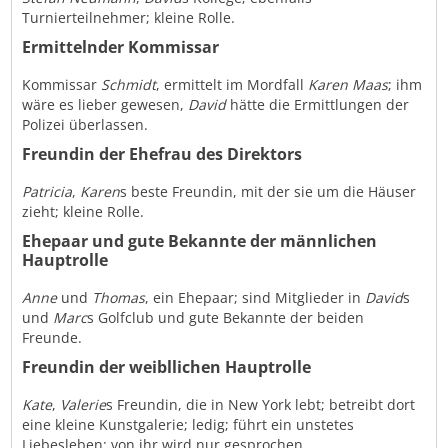
Turnierteilnehmer; kleine Rolle.
Ermittelnder Kommissar
Kommissar
Schmidt
, ermittelt im Mordfall
Karen Maas
; ihm
wäre es lieber gewesen,
David
hätte die Ermittlungen der
Polizei überlassen.
Freundin der Ehefrau des Direktors
Patricia
,
Karen
s beste Freundin, mit der sie um die Häuser
zieht; kleine Rolle.
Ehepaar und gute Bekannte der männlichen
Hauptrolle
Anne
und
Thomas
, ein Ehepaar; sind Mitglieder in
David
s
und
Marc
s Golfclub und gute Bekannte der beiden
Freunde.
Freundin der weibllichen Hauptrolle
Kate
,
Valerie
s Freundin, die in New York lebt; betreibt dort
eine kleine Kunstgalerie; ledig; führt ein unstetes
Liebesleben; von ihr wird nur gesprochen.