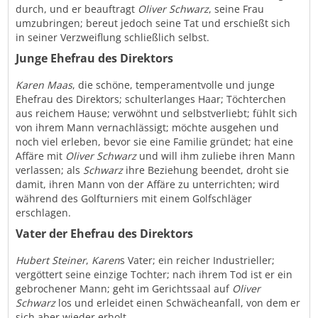
durch, und er beauftragt
Oliver Schwarz
, seine Frau
umzubringen; bereut jedoch seine Tat und erschießt sich
in seiner Verzweiflung schließlich selbst.
Junge Ehefrau des Direktors
Karen Maas
, die schöne, temperamentvolle und junge
Ehefrau des Direktors; schulterlanges Haar; Töchterchen
aus reichem Hause; verwöhnt und selbstverliebt; fühlt sich
von ihrem Mann vernachlässigt; möchte ausgehen und
noch viel erleben, bevor sie eine Familie gründet; hat eine
Affäre mit
Oliver Schwarz
und will ihm zuliebe ihren Mann
verlassen; als
Schwarz
ihre Beziehung beendet, droht sie
damit, ihren Mann von der Affäre zu unterrichten; wird
während des Golfturniers mit einem Golfschläger
erschlagen.
Vater der Ehefrau des Direktors
Hubert Steiner
,
Karen
s Vater; ein reicher Industrieller;
vergöttert seine einzige Tochter; nach ihrem Tod ist er ein
gebrochener Mann; geht im Gerichtssaal auf
Oliver
Schwarz
los und erleidet einen Schwächeanfall, von dem er
sich aber wieder erholt.