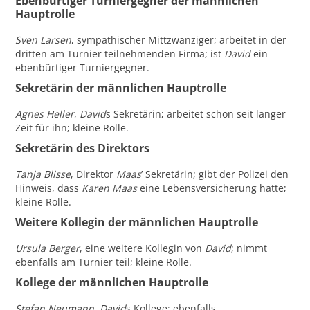
Ebenbürtiger Turniergegner der männlichen
Hauptrolle
Sven Larsen
, sympathischer Mittzwanziger; arbeitet in der
dritten am Turnier teilnehmenden Firma; ist
David
ein
ebenbürtiger Turniergegner.
Sekretärin der männlichen Hauptrolle
Agnes Heller
,
David
s Sekretärin; arbeitet schon seit langer
Zeit für ihn; kleine Rolle.
Sekretärin des Direktors
Tanja Blisse
, Direktor
Maas
’ Sekretärin; gibt der Polizei den
Hinweis, dass
Karen Maas
eine Lebensversicherung hatte;
kleine Rolle.
Weitere Kollegin der männlichen Hauptrolle
Ursula Berger
, eine weitere Kollegin von
David
; nimmt
ebenfalls am Turnier teil; kleine Rolle.
Kollege der männlichen Hauptrolle
Stefan Neumann
,
David
s Kollege; ebenfalls