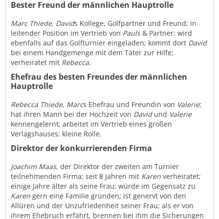
Bester Freund der männlichen Hauptrolle
Marc Thiede
,
David
s Kollege, Golfpartner und Freund; in
leitender Position im Vertrieb von
Pauls
& Partner; wird
ebenfalls auf das Golfturnier eingeladen; kommt dort
David
bei einem Handgemenge mit dem Täter zur Hilfe;
verheiratet mit
Rebecca
.
Ehefrau des besten Freundes der männlichen
Hauptrolle
Rebecca Thiede
,
Marc
s Ehefrau und Freundin von
Valerie
;
hat ihren Mann bei der Hochzeit von
David
und
Valerie
kennengelernt; arbeitet im Vertrieb eines großen
Verlagshauses; kleine Rolle.
Direktor der konkurrierenden Firma
Joachim Maas
, der Direktor der zweiten am Turnier
teilnehmenden Firma; seit 8 Jahren mit
Karen
verheiratet;
einige Jahre älter als seine Frau; würde im Gegensatz zu
Karen
gern eine Familie gründen; ist genervt von den
Allüren und der Unzufriedenheit seiner Frau; als er von
ihrem Ehebruch erfährt, brennen bei ihm die Sicherungen