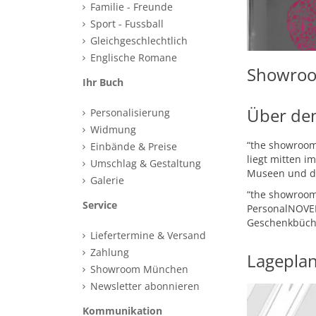
Familie - Freunde
Sport - Fussball
Gleichgeschlechtlich
Englische Romane
Showroo
Ihr Buch
Über de
Personalisierung
Widmung
“the showroom
Einbände & Preise
liegt mitten i
Umschlag & Gestaltung
Museen und de
Galerie
“the showroom”
Service
PersonalNOVEL
Geschenkbüche
Liefertermine & Versand
Zahlung
Lageplan
Showroom München
Newsletter abonnieren
Kommunikation