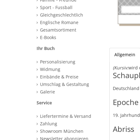
Sport - Fussball
Gleichgeschlechtlich
Englische Romane
Gesamtsortiment
E-Books
Ihr Buch
Allgemein
Personalisierung
(Kursiv:
wird 
Widmung
Schaupl
Einbände & Preise
Umschlag & Gestaltung
Deutschland
Galerie
Epoche
Service
19. Jahrhund
Liefertermine & Versand
Zahlung
Abriss
Showroom München
Newsletter abonnieren