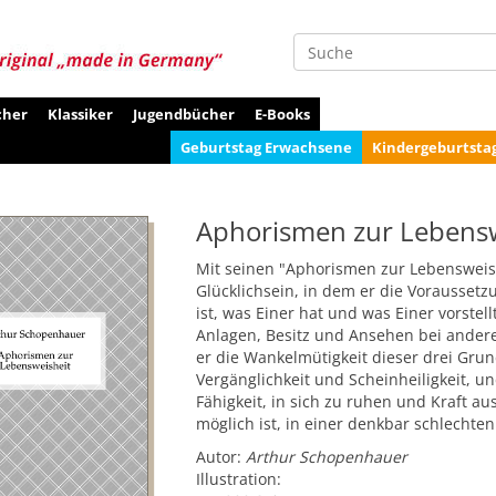
Suche
cher
Klassiker
Jugendbücher
E-Books
Geburtstag Erwachsene
Kindergeburtsta
Aphorismen zur Lebensw
Mit seinen "Aphorismen zur Lebensweish
Glücklichsein, in dem er die Voraussetz
ist, was Einer hat und was Einer vorstell
Anlagen, Besitz und Ansehen bei anderen
er die Wankelmütigkeit dieser drei Grun
Vergänglichkeit und Scheinheiligkeit, u
Fähigkeit, in sich zu ruhen und Kraft aus
möglich ist, in einer denkbar schlechten
Autor:
Arthur Schopenhauer
Illustration: