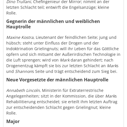
Dino Trullani
, Chefingenieur der Mirror; nimmt an der
letzten Schlacht teil; entwirft die Engelsanzüge; kleine
Rolle.
Gegnerin der männlichen und weiblichen
Hauptrolle
Maxine Kostra
, Lieutenant der feindlichen Seite; jung und
hübsch; steht unter Einfluss der Drogen und der
Indoktrination Grielingnuts; will ihr Leben für das Göttliche
opfern und sich mitsamt der Außerirdischen Technologie in
die Luft sprengen; wird von
Mark
daran gehindert; nach
Drogenentzug kämpft sie bis zur letzten Schlacht an
Mark
s
und
Shannon
s Seite und trägt entscheidend zum Sieg bei.
Neue Vorgesetzte der männlichen Hauptrolle
Annabeth Lincoln
, Ministerin für Extraterrestrische
Angelegenheiten; sitzt in der Kommission, die über
Mark
s
Rehabilitierung entscheidet; sie erteilt ihm letzten Auftrag
zur entscheidenden Schlacht gegen Grielingnut; kleine
Rolle.
Major