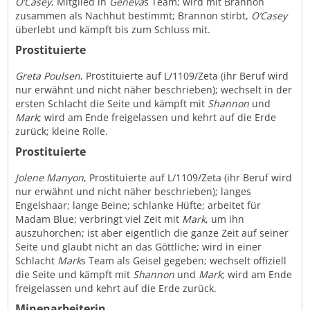
O’Casey
, Mitglied in
Geneva
s Team; wird mit Brannon
zusammen als Nachhut bestimmt; Brannon stirbt,
O’Casey
überlebt und kämpft bis zum Schluss mit.
Prostituierte
Greta Poulsen
, Prostituierte auf L/1109/Zeta (ihr Beruf wird
nur erwähnt und nicht näher beschrieben); wechselt in der
ersten Schlacht die Seite und kämpft mit
Shannon
und
Mark
; wird am Ende freigelassen und kehrt auf die Erde
zurück; kleine Rolle.
Prostituierte
Jolene Manyon
, Prostituierte auf L/1109/Zeta (ihr Beruf wird
nur erwähnt und nicht näher beschrieben); langes
Engelshaar; lange Beine; schlanke Hüfte; arbeitet für
Madam Blue; verbringt viel Zeit mit
Mark
, um ihn
auszuhorchen; ist aber eigentlich die ganze Zeit auf seiner
Seite und glaubt nicht an das Göttliche; wird in einer
Schlacht
Mark
s Team als Geisel gegeben; wechselt offiziell
die Seite und kämpft mit
Shannon
und
Mark
; wird am Ende
freigelassen und kehrt auf die Erde zurück.
Minenarbeiterin