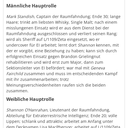
Männliche Hauptrolle
Mark Standish
, Captain der Raumfahndung; Ende 30; lange
Haare; trinkt am liebsten Whisky, Single Malt; nach einem
misslungenen Einsatz wird er aus dem Dienst bei der
Raumfahndung ausgeschlossen und verliert seinen Rang;
wird als Sheriff auf L/1109/Zeta eingesetzt, wo er
undercover für EI arbeitet; lernt dort
Shannon
kennen, mit
der er vorgibt, eine Beziehung zu haben; kann sich durch
erfolgreichen Einsatz gegen Brandon Grielingnut
rehabilitieren und wird erst zum Major, dann zum
Sektionsleiter von EI befördert; war mal mit
Geneva
Fairchild
zusammen und muss im entscheidenden Kampf
mit ihr zusammenarbeiten; trotz
Meinungsverschiedenheiten raufen sich die beiden
zusammen.
Weibliche Hauptrolle
Shannon O’Hanrahan
, Lieutenant der Raumfahndung,
Abteilung für Extraterrestrische Intelligenz; Ende 20; volle
Lippen; schlank und attraktiv; arbeitet am Anfang unter
dem Decknamen Lisa MacPherson; arbeitet auf L/1109/Zeta