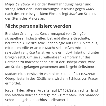
Major
Carstrice
, Major der Raumfahndung; hager und
streng; leitet den Untersuchungsausschuss gegen
Mark
nach dessen missglücktem Einsatz; legt
Mark
am Schluss
den Stern des Majors an.
Nicht personalisiert werden
Brandon Grielingnut, Konzernmagnat von GringCo;
skrupelloser Industrieller; betreibt illegale Geschäfte;
beutet die Außerirdische Technologie auf L/1109/Zeta aus,
mit deren Hilfe er an die Macht sich reißen möchte;
rekrutiert religiöse Fanatiker, die er indoktriniert und unter
Drogen setzt, um sie zu willenlosen Kämpfern für das
Göttliche zu machen; er selbst ist der Hohepriester; wird
am Schluss gefangen genommen und begeht Selbstmord.
Madam Blue, Besitzerin vom Blues Club auf L/1109/Zeta;
Oberpriesterin des Göttlichen; wird am Schluss von Fraser
ermordet.
Jordan Tyler, älterer Arbeiter auf L/1109/Zeta; rechte Hand
von Madam Blue; spielt regelmäßig mit
Mark
und
Shannon
Schach; begeht am Schluss Selbstmord.