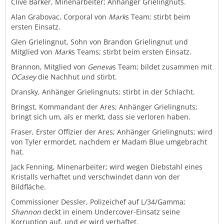
Clive Barker, Minenarbeiter; Anhänger Grielingnuts.
Alan Grabovac, Corporal von
Mark
s Team; stirbt beim
ersten Einsatz.
Glen Grielingnut, Sohn von Brandon Grielingnut und
Mitglied von
Mark
s Teams; stirbt beim ersten Einsatz.
Brannon, Mitglied von
Geneva
s Team; bildet zusammen mit
OCasey
die Nachhut und stirbt.
Dransky, Anhänger Grielingnuts; stirbt in der Schlacht.
Bringst, Kommandant der Ares; Anhänger Grielingnuts;
bringt sich um, als er merkt, dass sie verloren haben.
Fraser, Erster Offizier der Ares; Anhänger Grielingnuts; wird
von Tyler ermordet, nachdem er Madam Blue umgebracht
hat.
Jack Fenning, Minenarbeiter; wird wegen Diebstahl eines
Kristalls verhaftet und verschwindet dann von der
Bildfläche.
Commissioner Dessler, Polizeichef auf L/34/Gamma;
Shannon
deckt in einem Undercover-Einsatz seine
Korruption auf, und er wird verhaftet.