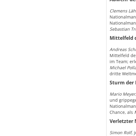
Clemens Lä
Nationalmann
Nationalmann
Sebastian Tr
Mittelfeld
Andreas Sch
Mittelfeld d
im Team; erl
Michael Poll
dritte Weltme
Sturm der
Mario Meyer
und grippege
Nationalmann
Chance, als
Verletzter 
Simon Rolf
, 