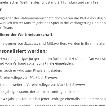
mehrfachen Weltmeister; Endstand 2:1 für
Mark
und sein Team.
r
nalgegner der Nationalmannschaft; dominieren die Partie von Begin
 wirklich letzter Minute geht das Spiel in die Verlängerung und an
in Team.
lierer der Weltmeisterschaft
finalgegner von
Spanien
; sind Mitfavoriten, werden in ihrem letzten
rsonalisiert werden:
etwa zehnjähriger Junger, der im Rollstuhl sitzt und ein Fan von
Ma
und vom Verband sogar zum Finale eingeladen.
er, auch er wird zum Finale eingeladen.
Vereinskollege von
Mark
bei
Bremen
.
ter, ein weiterer Vereinskollege von Mark bei
Bremen
.
n 57-jähriger Mann, der an einer Umfrage teilnimmt.
e 43-jährige Frau, die bei jener Umfrage ebenfalls ein Statement a
team aus Südafrika, Gastgeberland, das das erste Spiel der Weltmei