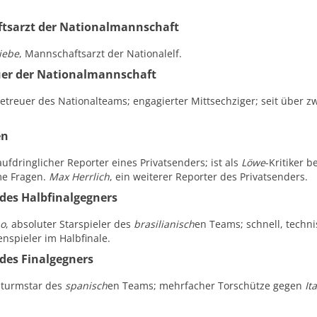
tsarzt der Nationalmannschaft
iebe
, Mannschaftsarzt der Nationalelf.
uer der Nationalmannschaft
etreuer des Nationalteams; engagierter Mittsechziger; seit über z
en
aufdringlicher Reporter eines Privatsenders; ist als
Löwe
-Kritiker 
e Fragen.
Max Herrlich
, ein weiterer Reporter des Privatsenders.
 des Halbfinalgegners
ao
, absoluter Starspieler des
brasilianisch
en Teams; schnell, techn
enspieler im Halbfinale.
 des Finalgegners
Sturmstar des
spanisch
en Teams; mehrfacher Torschütze gegen
It