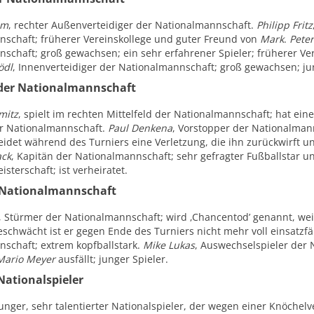
hm
, rechter Außenverteidiger der Nationalmannschaft.
Philipp Fritz
schaft; früherer Vereinskollege und guter Freund von
Mark
.
Pete
schaft; groß gewachsen; ein sehr erfahrener Spieler; früherer Ve
ödl
, Innenverteidiger der Nationalmannschaft; groß gewachsen; jun
 der Nationalmannschaft
mitz
, spielt im rechten Mittelfeld der Nationalmannschaft; hat eine
er Nationalmannschaft.
Paul Denkena
, Vorstopper der Nationalmann
eidet während des Turniers eine Verletzung, die ihn zurückwirft und
ack
, Kapitän der Nationalmannschaft; sehr gefragter Fußballstar und
isterschaft; ist verheiratet.
 Nationalmannschaft
, Stürmer der Nationalmannschaft; wird ‚Chancentod’ genannt, weil 
schwächt ist er gegen Ende des Turniers nicht mehr voll einsatzfä
schaft; extrem kopfballstark.
Mike Lukas
, Auswechselspieler der
Mario Meyer
ausfällt; junger Spieler.
Nationalspieler
junger, sehr talentierter Nationalspieler, der wegen einer Knöchel