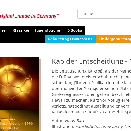
Suche
cher
Klassiker
Jugendbücher
E-Books
Geburtstag Erwachsene
Kindergeburtsta
Kap der Entscheidung -
Die Enttäuschung ist groß, als der Nam
die Fußballweltmeisterschaft nicht gena
seiner langjährigen Profikarriere die K
übermotivierter Youngster seinen Platz
Großereignisses zu entgehen, beschließt
Hawaii zu machen. Kurz vor Abflug erreic
verletzungsbedingt ausfällt und er vom
Reise doch nach Südafrika - und das Spi
Autor:
Hans Bartz
Illustration:
istockphoto.com/Evgeny Ter