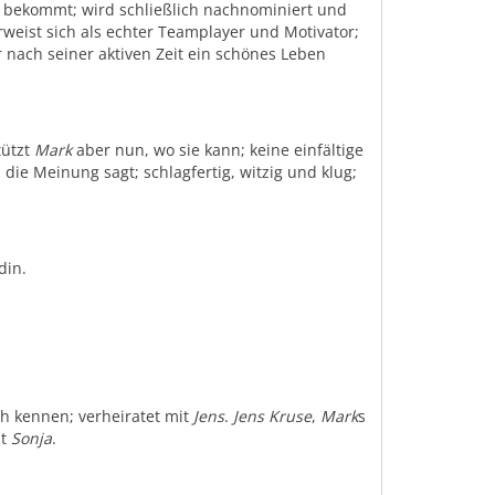
f bekommt; wird schließlich nachnominiert und
rweist sich als echter Teamplayer und Motivator;
 nach seiner aktiven Zeit ein schönes Leben
tützt
Mark
aber nun, wo sie kann; keine einfältige
 die Meinung sagt; schlagfertig, witzig und klug;
din.
h kennen; verheiratet mit
Jens
.
Jens Kruse
,
Mark
s
it
Sonja
.