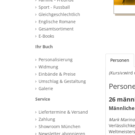
Sport - Fussball
Gleichgeschlechtlich
Englische Romane
Gesamtsortiment
E-Books
Ihr Buch
Personalisierung
Personen
Widmung
(Kursiv:
wird 
Einbände & Preise
Umschlag & Gestaltung
Persone
Galerie
26 männl
Service
Männliche 
Liefertermine & Versand
Zahlung
Mark Marino
Verlässlichke
Showroom München
Weltmeister
Newsletter abonnieren