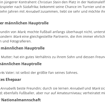
in jüngerer Kontrahent
Christian Stein
den Platz in der Nationalel
satzspieler nach Südafrika; bekommt seine Chance im Turnier und e
d zehn Jahren mit
Annabell
zusammen, liebt sie sehr und möchte ihr
er männlichen Hauptrolle
reundin von
Mark
; mochte Fußball anfangs überhaupt nicht, unters
 sondern
Mark
eine gleichgestellte Partnerin, die ihm immer ehrlich
n und Fotografieren.
 männlichen Hauptrolle
 Mutter; hat ein gutes Verhältnis zu ihrem Sohn und dessen Freun
männlichen Hauptrolle
rk
s Vater; ist selbst der größte Fan seines Sohnes.
tes Ehepaar
,
Annabell
s beste Freundin; durch sie lernen
Annabell
und
Mark
sic
d; ebenfalls Fußballer, aber nur auf Amateurniveau; verheiratet m
r Nationalmannschaft