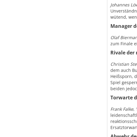
Johannes Lö
Unverständni
wütend, wenn
Manager d
Olaf Bierma
zum Finale e
Rivale der
Christian Ste
dem auch Bu
Heißsporn, de
Spiel gesper
beiden jedo
Torwarte 
Frank Falke
,
leidenschaftl
reaktionsschn
Ersatztorwar
Abwehr de