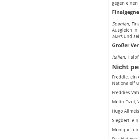
gegen einen 
Finalgegne
Spanien
, Fi
Ausgleich in
Mark
und se
Großer Ver
Italien
, Halb
Nicht pe
Freddie, ein 
Nationalelf 
Freddies Vat
Metin Ozul, 
Hugo Allmeis
Siegbert, ei
Monique, ein
Das National