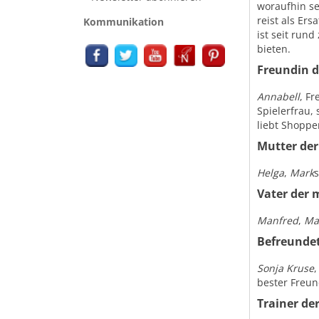
woraufhin se
reist als Er
Kommunikation
ist seit run
bieten.
Freundin d
Annabell
, F
Spielerfrau,
liebt Shoppe
Mutter der
Helga
,
Mark
s
Vater der 
Manfred
,
Ma
Befreunde
Sonja Kruse
bester Freun
Trainer de