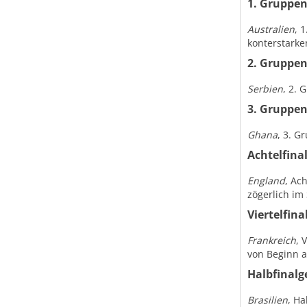
1. Gruppe
Australien
, 
konterstarke
2. Gruppe
Serbien
, 2. 
3. Gruppe
Ghana
, 3. G
Achtelfina
England
, Ac
zögerlich im
Viertelfina
Frankreich
, 
von Beginn a
Halbfinalg
Brasilien
, Ha