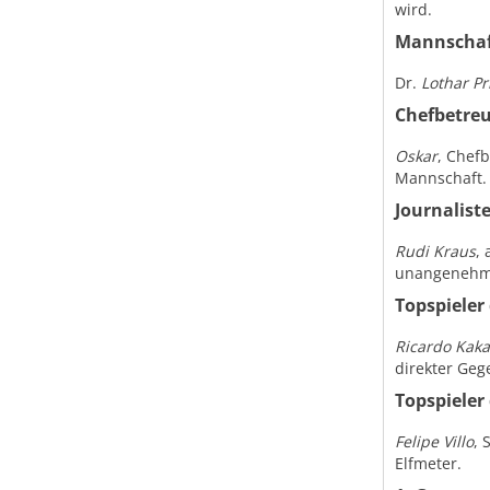
wird.
Mannschaf
Dr.
Lothar Pr
Chefbetre
Oskar
, Chefb
Mannschaft.
Journalist
Rudi Kraus
, 
unangenehm
Topspieler
Ricardo Kak
direkter Geg
Topspieler
Felipe Villo
, 
Elfmeter.