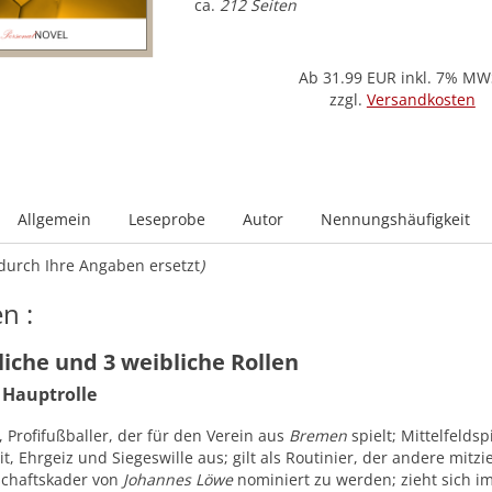
ca.
212 Seiten
Ab 31.99
EUR inkl. 7% MW
zzgl.
Versandkosten
Allgemein
Leseprobe
Autor
Nennungshäufigkeit
durch Ihre Angaben ersetzt
)
n :
iche und 3 weibliche Rollen
Hauptrolle
, Profifußballer, der für den Verein aus
Bremen
spielt; Mittelfeldsp
it, Ehrgeiz und Siegeswille aus; gilt als Routinier, der andere mitz
schaftskader von
Johannes Löwe
nominiert zu werden; zieht sich i