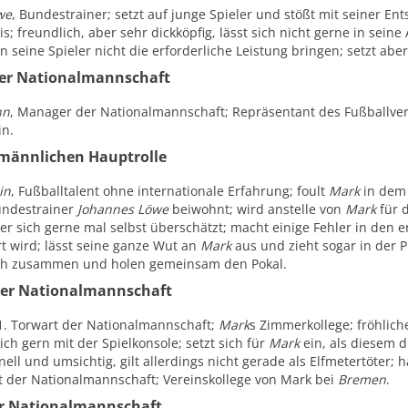
we
, Bundestrainer; setzt auf junge Spieler und stößt mit seiner En
s; freundlich, aber sehr dickköpfig, lässt sich nicht gerne in sei
 seine Spieler nicht die erforderliche Leistung bringen; setzt abe
er Nationalmannschaft
nn
, Manager der Nationalmannschaft; Repräsentant des Fußballver
in.
 männlichen Hauptrolle
in
, Fußballtalent ohne internationale Erfahrung; foult
Mark
in dem 
ndestrainer
Johannes Löwe
beiwohnt; wird anstelle von
Mark
für d
r sich gerne mal selbst überschätzt; macht einige Fehler in den ers
rt wird; lässt seine ganze Wut an
Mark
aus und zieht sogar in der P
ch zusammen und holen gemeinsam den Pokal.
der Nationalmannschaft
 1. Torwart der Nationalmannschaft;
Mark
s Zimmerkollege; fröhlich
ich gern mit der Spielkonsole; setzt sich für
Mark
ein, als diesem d
ell und umsichtig, gilt allerdings nicht gerade als Elfmetertöter; 
t der Nationalmannschaft; Vereinskollege von Mark bei
Bremen
.
r Nationalmannschaft