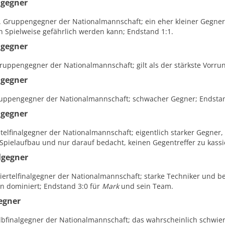
ngegner
1. Gruppengegner der Nationalmannschaft; ein eher kleiner Gegner
n Spielweise gefährlich werden kann; Endstand 1:1.
ngegner
Gruppengegner der Nationalmannschaft; gilt als der stärkste Vorr
ngegner
ruppengegner der Nationalmannschaft; schwacher Gegner; Endstan
lgegner
htelfinalgegner der Nationalmannschaft; eigentlich starker Gegner,
 Spielaufbau und nur darauf bedacht, keinen Gegentreffer zu kassi
lgegner
Viertelfinalgegner der Nationalmannschaft; starke Techniker und b
n dominiert; Endstand 3:0 für
Mark
und sein Team.
egner
lbfinalgegner der Nationalmannschaft; das wahrscheinlich schwier