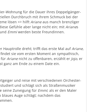
lier-Wohnung für die Dauer ihres Doppelgänger-
ziellen Durchbruch mit ihrem Schmuck bei der
leme lösen => hilft
Ariane
aus manch brenzliger
 diese Gefühle aber lange nicht ein; mit
Ariane
s
und
Emmi
werden beste Freundinnen.
r Hauptrolle dreht; trifft das erste Mal auf
Ariane
,
; findet sie vom ersten Moment an sympathisch,
 für
Ariane
nicht zu offenbaren, erzählt er
Jojo
, er
st ganz am Ende zu einem Date ein.
rtgeiger und reise mit verschiedenen Orchester-
 studiert und schlägt sich als Straßenmusiker
ge seine Zuneigung für
Emmi
; als er den Maler
ein blaues Auge schlägt; nachdem das
sammen.