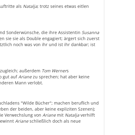
Auftritte als
Natalja
; trotz seines etwas eitlen
und Sonderwünsche, die ihre Assistentin
Susanna
n sie sie als Double engagiert; ärgert sich zuerst
tztlich noch was von ihr und ist ihr dankbar; ist
n zugleich; außerdem
Tom Werner
s
o gut auf
Ariane
zu sprechen; hat aber keine
nderen Mann verlobt.
Buchladens "Wilde Bücher"; machen beruflich und
ben der beiden, aber keine expliziten Szenen);
die Verwechslung von
Ariane
mit
Natalja
verhilft
ewinnt
Ariane
schließlich doch als neue