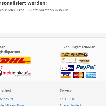
rsonalisiert werden:
greisender. Erna, Bullettenbräterin in Berlin.
ser
Zahlungsmethoden
gistikpartner
herheit
Service
ferschutz
FAQ / Hilfe
sted-Shops-Siegel
So wird bestellt