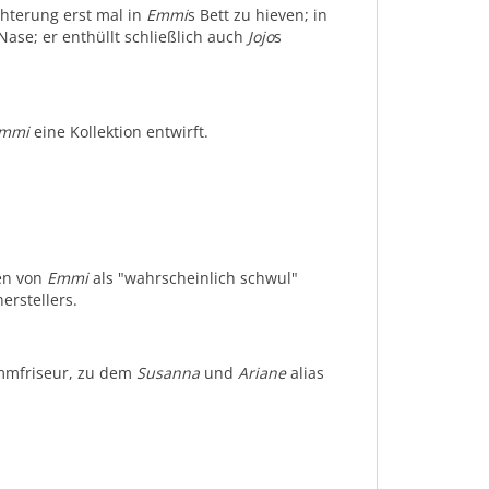
hterung erst mal in
Emmi
s Bett zu hieven; in
Nase; er enthüllt schließlich auch
Jojo
s
mmi
eine Kollektion entwirft.
gen von
Emmi
als "wahrscheinlich schwul"
erstellers.
ammfriseur, zu dem
Susanna
und
Ariane
alias