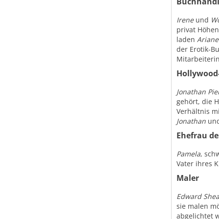
Buchhändl
Irene
und
Wo
privat Höhen
laden
Ariane
der Erotik-
Mitarbeiteri
Hollywood-
Jonathan Pie
gehört, die 
Verhältnis m
Jonathan
un
Ehefrau de
Pamela
, sch
Vater ihres 
Maler
Edward Shea
sie malen mö
abgelichtet w