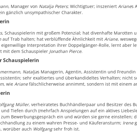
mann
, Manager von
Natalja Peters
; Wichtigtuer; inszeniert
Ariane
s 
ein gänzlich unsympathischer Charakter.
erin
s
, Schauspielerin mit großem Potenzial; hat divenhafte Marotten 
n
auf Trab halten; hat verblüffende Ähnlichkeit mit
Ariane
, weswege
 eigenwillige Interpretation ihrer Doppelgänger-Rolle, lernt aber le
ert mit dem Schauspieler
Jonathan Pierce
.
r Schauspielerin
mmermann
,
Natalja
s Managerin, Agentin, Assistentin und Freundi
ssistentin; sehr exaltiertes und überkandideltes Verhalten; nicht s
om
, wie
Ariane
fälschlicherweise annimmt, sondern ist mit einem a
erin
lfgang Müller
, verheiratetes Buchhändlerpaar und Besitzer des 
 und Tiefen durch (mehrfach Anspielungen auf ein aktives Liebesle
zum Bewerbungsgespräch ein und würden sie gerne einstellen; 
Buchhandlung zu einem wahren Presse- und Käuferansturm;
Irene
g
n, worüber auch
Wolfgang
sehr froh ist.