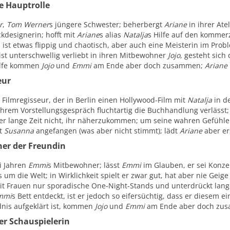
he Hauptrolle
r
,
Tom Werner
s jüngere Schwester; beherbergt
Ariane
in ihrer Ate
kdesignerin; hofft mit
Ariane
s alias
Natalja
s Hilfe auf den kommer
 ist etwas flippig und chaotisch, aber auch eine Meisterin im Prob
 ist unterschwellig verliebt in ihren Mitbewohner
Jojo
, gesteht sich
ilfe kommen
Jojo
und
Emmi
am Ende aber doch zusammen;
Ariane
eur
, Filmregisseur, der in Berlin einen Hollywood-Film mit
Natalja
in de
 ihrem Vorstellungsgespräch fluchtartig die Buchhandlung verlässt
ber lange Zeit nicht, ihr näherzukommen; um seine wahren Gefühle
it
Susanna
angefangen (was aber nicht stimmt); lädt
Ariane
aber er
er der Freundin
ei Jahren
Emmi
s Mitbewohner; lässt
Emmi
im Glauben, er sei Konze
um die Welt; in Wirklichkeit spielt er zwar gut, hat aber nie Geige
it Frauen nur sporadische One-Night-Stands und unterdrückt lan
mmi
s Bett entdeckt, ist er jedoch so eifersüchtig, dass er diesem 
nis aufgeklärt ist, kommen
Jojo
und
Emmi
am Ende aber doch zu
r Schauspielerin