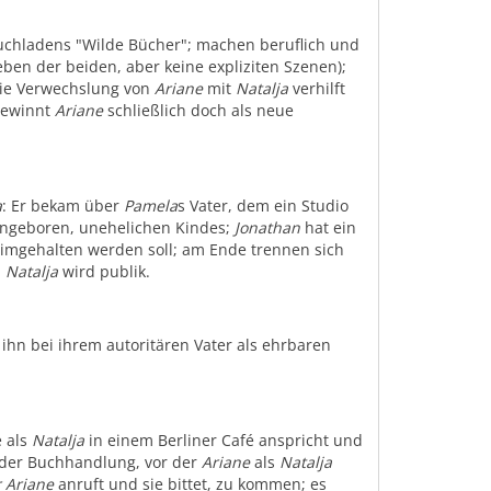
Buchladens "Wilde Bücher"; machen beruflich und
ben der beiden, aber keine expliziten Szenen);
die Verwechslung von
Ariane
mit
Natalja
verhilft
ewinnt
Ariane
schließlich doch als neue
a
: Er bekam über
Pamela
s Vater, dem ein Studio
s ungeboren, unehelichen Kindes;
Jonathan
hat ein
imgehalten werden soll; am Ende trennen sich
u
Natalja
wird publik.
e ihn bei ihrem autoritären Vater als ehrbaren
e als
Natalja
in einem Berliner Café anspricht und
n der Buchhandlung, vor der
Ariane
als
Natalja
r Ariane
anruft und sie bittet, zu kommen; es