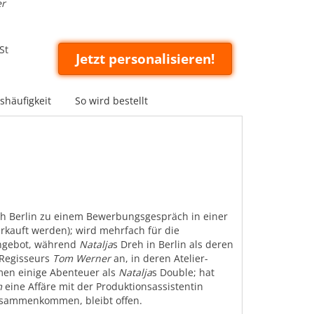
er
St
Jetzt personalisieren!
häufigkeit
So wird bestellt
nach Berlin zu einem Bewerbungsgespräch in einer
rkauft werden); wird mehrfach für die
ngebot, während
Natalja
s Dreh in Berlin als deren
 Regisseurs
Tom Werner
an, in deren Atelier-
n einige Abenteuer als
Natalja
s Double; hat
m
eine Affäre mit der Produktionsassistentin
zusammenkommen, bleibt offen.