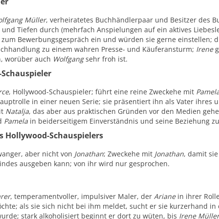
er
lfgang Müller
, verheiratetes Buchhändlerpaar und Besitzer des 
 und Tiefen durch (mehrfach Anspielungen auf ein aktives Liebesle
zum Bewerbungsgespräch ein und würden sie gerne einstellen; 
Buchhandlung zu einem wahren Presse- und Käuferansturm;
Irene
g
n, worüber auch
Wolfgang
sehr froh ist.
Schauspieler
rce
, Hollywood-Schauspieler; führt eine reine Zweckehe mit
Pamel
Hauptrolle in einer neuen Serie; sie präsentiert ihn als Vater ihre
it
Natalja
, das aber aus praktischen Gründen vor den Medien gehe
d
Pamela
in beiderseitigem Einverständnis und seine Beziehung z
s Hollywood-Schauspielers
wanger, aber nicht von
Jonathan
; Zweckehe mit
Jonathan
, damit si
Kindes ausgeben kann; von ihr wird nur gesprochen.
rer
, temperamentvoller, impulsiver Maler, der
Ariane
in ihrer Roll
chte; als sie sich nicht bei ihm meldet, sucht er sie kurzerhand i
urde; stark alkoholisiert beginnt er dort zu wüten, bis
Irene Mülle