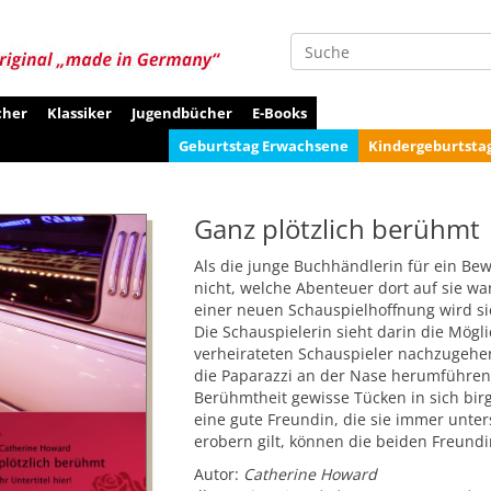
Suche
cher
Klassiker
Jugendbücher
E-Books
Geburtstag Erwachsene
Kindergeburtsta
Ganz plötzlich berühmt
Als die junge Buchhändlerin für ein Bew
nicht, welche Abenteuer dort auf sie wa
einer neuen Schauspielhoffnung wird sie
Die Schauspielerin sieht darin die Möglic
verheirateten Schauspieler nachzugehen.
die Paparazzi an der Nase herumführen.
Berühmtheit gewisse Tücken in sich birg
eine gute Freundin, die sie immer unter
erobern gilt, können die beiden Freund
Autor:
Catherine Howard