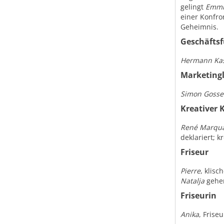
gelingt
Emm
einer Konfro
Geheimnis.
Geschäftsf
Hermann Kas
Marketingl
Simon Gosse
Kreativer 
René Marqua
deklariert; k
Friseur
Pierre
, klis
Natalja
gehe
Friseurin
Anika
, Frise