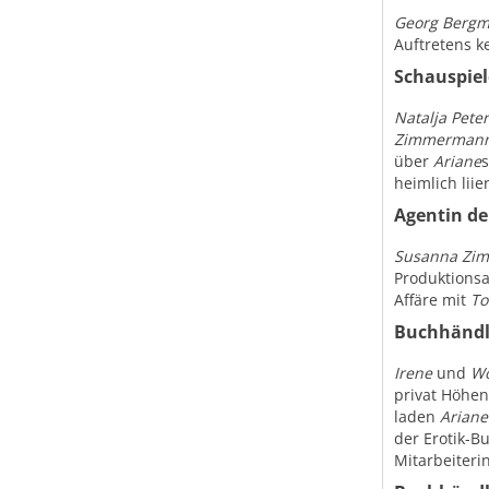
Georg Berg
Auftretens k
Schauspiel
Natalja Peter
Zimmerman
über
Ariane
s
heimlich lii
Agentin de
Susanna Zi
Produktionsa
Affäre mit
T
Buchhändl
Irene
und
Wo
privat Höhen
laden
Ariane
der Erotik-
Mitarbeiteri