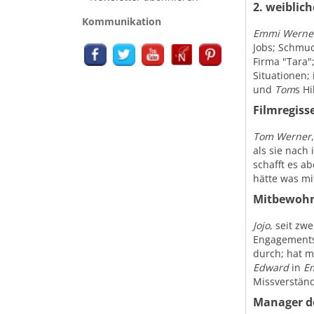
2. weiblic
Kommunikation
Emmi Werne
Jobs; Schmuc
Firma "Tara";
Situationen;
und
Tom
s H
Filmregiss
Tom Werner
als sie nach
schafft es a
hätte was m
Mitbewohn
Jojo
, seit zw
Engagements 
durch; hat m
Edward
in
E
Missverständ
Manager de