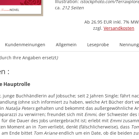
Illustration:
istockphoto.com/Terraxplor
ca.
212 Seiten
Ab 26.95
EUR inkl. 7% MW
zzgl.
Versandkosten
Kundenmeinungen
Allgemein
Leseprobe
Nennungs
durch Ihre Angaben ersetzt
)
n :
he Hauptrolle
r
, junge Buchhändlerin auf Jobsuche; seit 2 Jahren Single; fährt 
andlung (ohne sich informiert zu haben, welche Art Bücher dort ve
rin
Natalja Peters
gehalten und bekommt das außergewöhnliche A
aparazzi zu verwirren; freundet sich mit
Emmi
, der Schwester des
für die Dauer des Jobs untergebracht ist; erlebt mit
Emmi
zusamme
sten Moment an in
Tom
verliebt, denkt (fälschlicherweise), dass
To
 am Ende bittet
Tom
Ariane
endlich um ein Date, ob die beiden 