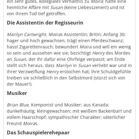
ein sehr gutes, kollegiales Verhältnis zu
Moira
; hatte eine
heimliche Affäre mit
Susan
(keine Liebesszenen!) und ist
von ihrem Tod tief getroffen.
Die Assistentin der Regisseurin
Marilyn Cartwright
,
Moira
s Assistentin; Britin; Anfang 30;
hager und hoch gewachsen; trägt einen Pferdeschwanz;
hasst Zigarettenrauch; bewundert
Moira
und will ein wenig
so sein und aussehen wie sie; bezichtigt
Henry
des Mordes
an
Susan
, der ihr dafür eine Ohrfeige verpasst; am Ende
stellt sich heraus, dass
Marilyn
in
Susan
verliebt war und in
ihrer Verzweiflung
Henry
erstochen hat; ihre Schuldgefühle
treiben sie schließlich in den Selbstmord (stürzt sich von
der Mauer!).
Musiker
Brian Blue
, Komponist und Musiker; aus Kanada;
dunkelhäutig; kleingewachsen; mit weißem Backenbart und
vollem Haarschopf; sympathischer Charakter; väterlicher
Freund
Moira
s.
Das Schauspielerehepaar