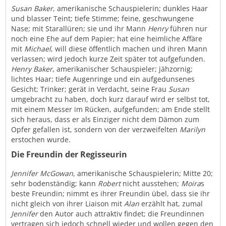
Susan Baker
, amerikanische Schauspielerin; dunkles Haar
und blasser Teint; tiefe Stimme; feine, geschwungene
Nase; mit Starallüren; sie und ihr Mann
Henry
führen nur
noch eine Ehe auf dem Papier; hat eine heimliche Affäre
mit
Michael
, will diese öffentlich machen und ihren Mann
verlassen; wird jedoch kurze Zeit später tot aufgefunden.
Henry Baker
, amerikanischer Schauspieler; jähzornig;
lichtes Haar; tiefe Augenringe und ein aufgedunsenes
Gesicht; Trinker; gerät in Verdacht, seine Frau
Susan
umgebracht zu haben, doch kurz darauf wird er selbst tot,
mit einem Messer im Rücken, aufgefunden; am Ende stellt
sich heraus, dass er als Einziger nicht dem Dämon zum
Opfer gefallen ist, sondern von der verzweifelten
Marilyn
erstochen wurde.
Die Freundin der Regisseurin
Jennifer McGowan
, amerikanische Schauspielerin; Mitte 20;
sehr bodenständig; kann
Robert
nicht ausstehen;
Moira
s
beste Freundin; nimmt es ihrer Freundin übel, dass sie ihr
nicht gleich von ihrer Liaison mit
Alan
erzählt hat, zumal
Jennifer
den Autor auch attraktiv findet; die Freundinnen
vertragen sich jedoch schnell wieder und wollen gegen den