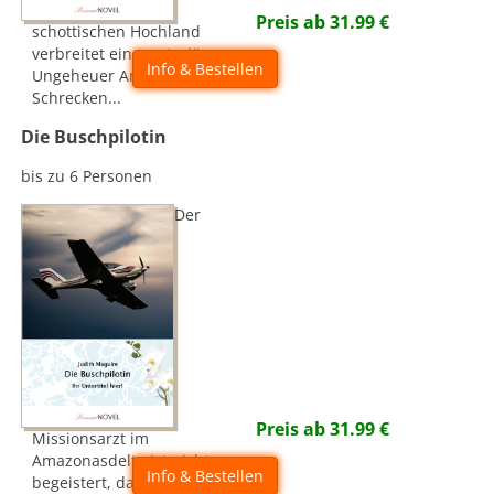
Preis ab
31.99
€
schottischen Hochland
verbreitet ein mysteriöses
Info & Bestellen
Ungeheuer Angst und
Schrecken...
Die Buschpilotin
bis zu 6 Personen
Der
Preis ab
31.99
€
Missionsarzt im
Amazonasdelta ist nicht
Info & Bestellen
begeistert, dass sein neuer