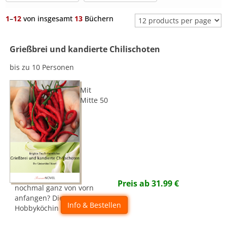
1
–
12
von insgesamt
13
Büchern
Grießbrei und kandierte Chilischoten
bis zu 10 Personen
Mit
Mitte 50
Preis ab
31.99
€
nochmal ganz von vorn
anfangen? Die
Info & Bestellen
Hobbyköchin geht es an!