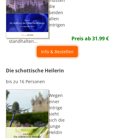
müssen
die
beiden
allen
Intrigen
Preis ab
31.99
€
standhalten...
Info & Bestellen
Die schottische Heilerin
bis zu 16 Personen
Wegen
einer
Intrige
sieht
sich die
junge
Heldin