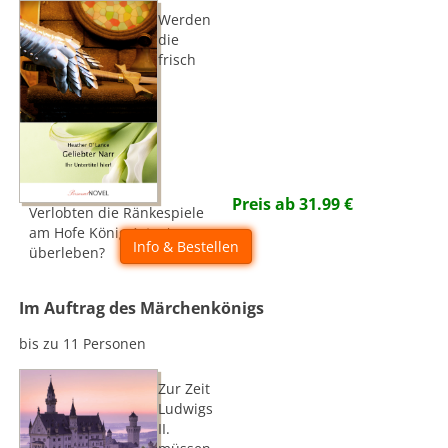
Werden
die
frisch
Preis ab
31.99
€
Verlobten die Ränkespiele
am Hofe König Artus'
Info & Bestellen
überleben?
Im Auftrag des Märchenkönigs
bis zu 11 Personen
Zur Zeit
Ludwigs
II.