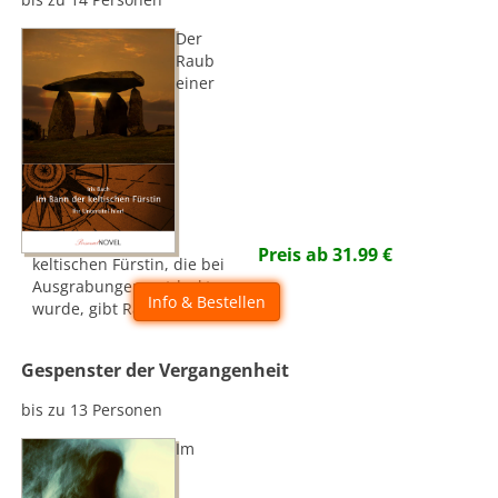
Der
Raub
einer
Preis ab
31.99
€
keltischen Fürstin, die bei
Ausgrabungen entdeckt
Info & Bestellen
wurde, gibt Rätsel auf.
Gespenster der Vergangenheit
bis zu 13 Personen
Im