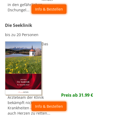
in den gefährlichen
Info & Bestellen
Dschungel...
Die Seeklinik
bis zu 20 Personen
Das
Preis ab
31.99
€
Ärzteteam der Klinik
bekämpft nicht nur
Info & Bestellen
Krankheiten - es gilt hier
auch Herzen zu retten...