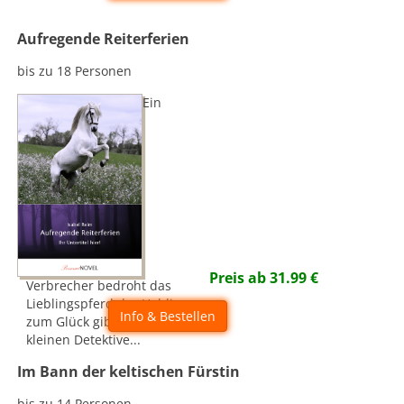
Aufregende Reiterferien
bis zu 18 Personen
Ein
Preis ab
31.99
€
Verbrecher bedroht das
Lieblingspferd der Heldin -
Info & Bestellen
zum Glück gibt es die
kleinen Detektive...
Im Bann der keltischen Fürstin
bis zu 14 Personen