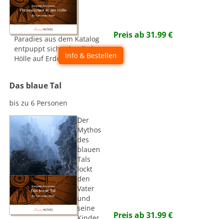
Preis ab
31.99
€
Paradies aus dem Katalog
entpuppt sich schnell als
Info & Bestellen
Hölle auf Erden...
Das blaue Tal
bis zu 6 Personen
Der
Mythos
des
blauen
Tals
lockt
den
Vater
und
seine
Preis ab
31.99
€
Kinder