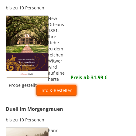
bis zu 10 Personen
New
Orleans
1861:
Ihre
Liebe
zu dem
reichen
Witwer
wird
auf eine
Preis ab
31.99
€
harte
Probe gestellt...
Info & Bestellen
Duell im Morgengrauen
bis zu 10 Personen
Kann