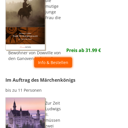
die
mutige
junge
Frau die
Preis ab
31.99
€
Bewohner von Dowville von
den Ganoven befreien?
Info & Bestellen
Im Auftrag des Märchenkönigs
bis zu 11 Personen
Zur Zeit
Ludwigs
II.
müssen
zwei