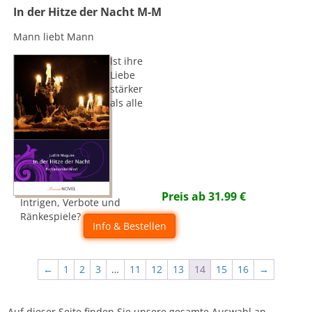
In der Hitze der Nacht M-M
Mann liebt Mann
Ist ihre
Liebe
stärker
als alle
Preis ab
31.99
€
Intrigen, Verbote und
Ränkespiele?
Info & Bestellen
←
1
2
3
…
11
12
13
14
15
16
→
Auf dieser Seite finden Sie unsere gesamte Auswahl an